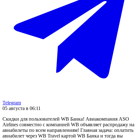
Telegram
05 августа в 06:11
Скидки для пользователей WB Банка! Авиакомпания ASO
Airlines совместно с компанией WB объявляет распродажу на
авиабилеты по всем направлениям! Главная задача: оплатить
авиабилет через WB Travel картой WB Банка и тогда вы