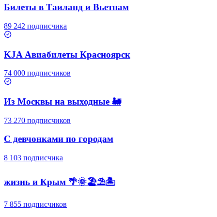
Билеты в Таиланд и Вьетнам
89 242 подписчика
KJA Авиабилеты Красноярск
74 000 подписчиков
Из Москвы на выходные 🚂
73 270 подписчиков
С девчонками по городам
8 103 подписчика
жизнь и Крым 🌴🌞🏖⛱🏝
7 855 подписчиков