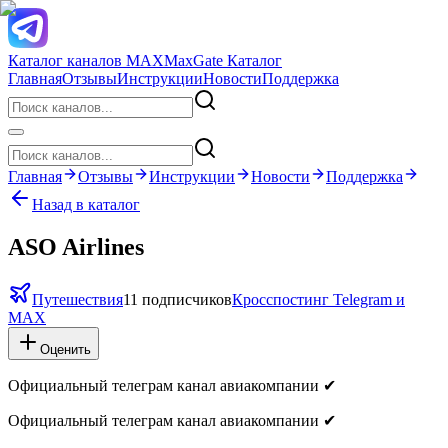
Каталог каналов MAX
MaxGate Каталог
Главная
Отзывы
Инструкции
Новости
Поддержка
Главная
Отзывы
Инструкции
Новости
Поддержка
Назад в каталог
ASO Airlines
Путешествия
11 подписчиков
Кросспостинг Telegram и
MAX
Оценить
Официальный телеграм канал авиакомпании ✔
Официальный телеграм канал авиакомпании ✔