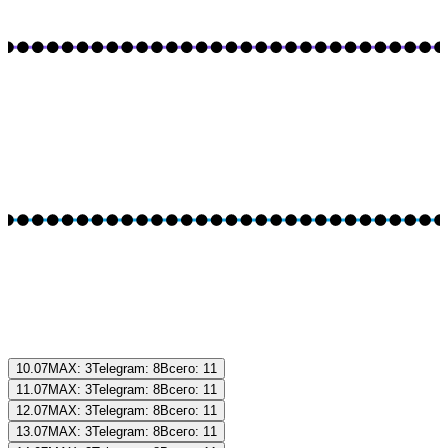
10.07
MAX:
3
Telegram:
8
Всего:
11
11.07
MAX:
3
Telegram:
8
Всего:
11
12.07
MAX:
3
Telegram:
8
Всего:
11
13.07
MAX:
3
Telegram:
8
Всего:
11