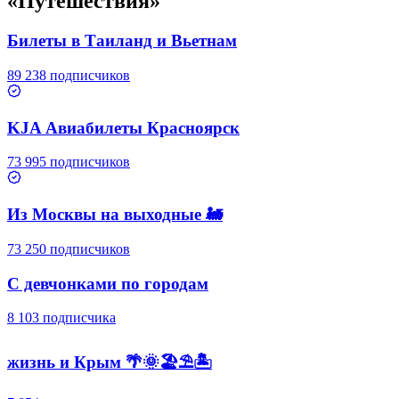
«
Путешествия
»
Билеты в Таиланд и Вьетнам
89 238 подписчиков
KJA Авиабилеты Красноярск
73 995 подписчиков
Из Москвы на выходные 🚂
73 250 подписчиков
С девчонками по городам
8 103 подписчика
жизнь и Крым 🌴🌞🏖⛱🏝