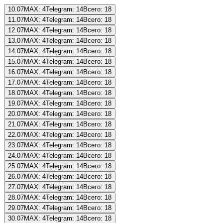
10.07
MAX:
4
Telegram:
14
Всего:
18
11.07
MAX:
4
Telegram:
14
Всего:
18
12.07
MAX:
4
Telegram:
14
Всего:
18
13.07
MAX:
4
Telegram:
14
Всего:
18
14.07
MAX:
4
Telegram:
14
Всего:
18
15.07
MAX:
4
Telegram:
14
Всего:
18
16.07
MAX:
4
Telegram:
14
Всего:
18
17.07
MAX:
4
Telegram:
14
Всего:
18
18.07
MAX:
4
Telegram:
14
Всего:
18
19.07
MAX:
4
Telegram:
14
Всего:
18
20.07
MAX:
4
Telegram:
14
Всего:
18
21.07
MAX:
4
Telegram:
14
Всего:
18
22.07
MAX:
4
Telegram:
14
Всего:
18
23.07
MAX:
4
Telegram:
14
Всего:
18
24.07
MAX:
4
Telegram:
14
Всего:
18
25.07
MAX:
4
Telegram:
14
Всего:
18
26.07
MAX:
4
Telegram:
14
Всего:
18
27.07
MAX:
4
Telegram:
14
Всего:
18
28.07
MAX:
4
Telegram:
14
Всего:
18
29.07
MAX:
4
Telegram:
14
Всего:
18
30.07
MAX:
4
Telegram:
14
Всего:
18