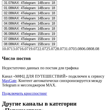
31.07
MAX:
4
Telegram:
14
Всего:
18
01.08
MAX:
4
Telegram:
14
Всего:
18
02.08
MAX:
4
Telegram:
14
Всего:
18
03.08
MAX:
4
Telegram:
14
Всего:
18
04.08
MAX:
4
Telegram:
14
Всего:
18
05.08
MAX:
4
Telegram:
14
Всего:
18
06.08
MAX:
4
Telegram:
15
Всего:
19
07.08
MAX:
4
Telegram:
15
Всего:
19
08.08
MAX:
4
Telegram:
15
Всего:
19
10.07
13.07
16.07
19.07
22.07
25.07
28.07
31.07
03.08
06.08
08.08
Число постов
Недостаточно данных по постам для графика
Канал «
МФЦ ДЛЯ ПУТЕШЕСТВИЙ
» подключен к сервису
MaxGate
. Контент автоматически синхронизируется между
Telegram и мессенджером MAX.
Подключить кросспостинг
Другие каналы в категории