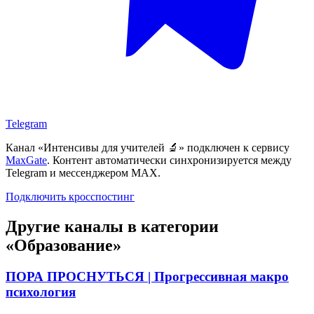
Telegram
Канал «
Интенсивы для учителей 🔬
» подключен к сервису
MaxGate
. Контент автоматически синхронизируется между
Telegram и мессенджером MAX.
Подключить кросспостинг
Другие каналы в категории
«
Образование
»
ПОРА ПРОСНУТЬСЯ | Прогрессивная макро
психология