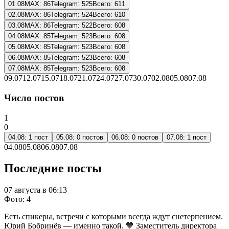
01.08
MAX:
86
Telegram:
525
Всего:
611
02.08
MAX:
86
Telegram:
524
Всего:
610
03.08
MAX:
86
Telegram:
522
Всего:
608
04.08
MAX:
85
Telegram:
523
Всего:
608
05.08
MAX:
85
Telegram:
523
Всего:
608
06.08
MAX:
85
Telegram:
523
Всего:
608
07.08
MAX:
85
Telegram:
523
Всего:
608
09.07
12.07
15.07
18.07
21.07
24.07
27.07
30.07
02.08
05.08
07.08
Число постов
1
0
04.08
:
1
пост
05.08
:
0
постов
06.08
:
0
постов
07.08
:
1
пост
04.08
05.08
06.08
07.08
Последние посты
07 августа в 06:13
Фото
:
4
Есть спикеры, встречи с которыми всегда ждут снетерпением.
Юрий Бобринёв — именно такой. 💙 Заместитель директора