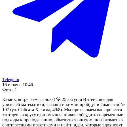
Telegram
16 июля в 10:46
Фото
:
1
Казань, встречаемся снова! 💙 25 августа Интенсивы для
учителей математики, физики и химии пройдут в Гимназии №
107 (ул. Сибгата Хакима, 49/8). Мы приглашаем вас провести
этот день в кругу единомышленников: обсудить современные
подходы к преподаванию, обменяться опытом, познакомиться
с интересными практиками и найти идеи, которые вдохновят