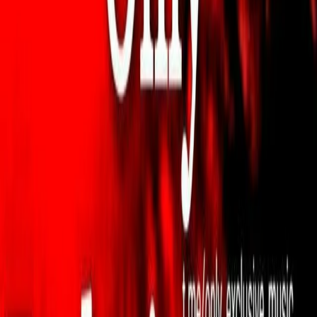
08.07
MAX:
0
Telegram:
0
Всего:
0
09.07
MAX:
0
Telegram:
0
Всего:
0
10.07
MAX:
0
Telegram:
0
Всего:
0
11.07
MAX:
0
Telegram:
0
Всего:
0
12.07
MAX:
0
Telegram:
0
Всего:
0
13.07
MAX:
0
Telegram:
0
Всего:
0
14.07
MAX:
0
Telegram:
0
Всего:
0
15.07
MAX:
0
Telegram:
0
Всего:
0
16.07
MAX:
0
Telegram:
0
Всего:
0
17.07
MAX:
0
Telegram:
0
Всего:
0
18.07
MAX:
0
Telegram:
0
Всего:
0
19.07
MAX:
0
Telegram:
0
Всего:
0
20.07
MAX:
0
Telegram:
0
Всего:
0
21.07
MAX:
0
Telegram:
0
Всего:
0
22.07
MAX:
0
Telegram:
0
Всего:
0
23.07
MAX:
0
Telegram:
0
Всего:
0
24.07
MAX:
0
Telegram:
0
Всего:
0
25.07
MAX:
0
Telegram:
0
Всего:
0
26.07
MAX:
0
Telegram:
0
Всего:
0
27.07
MAX:
0
Telegram:
0
Всего:
0
28.07
MAX:
0
Telegram:
0
Всего:
0
29.07
MAX:
0
Telegram:
0
Всего:
0
30.07
MAX:
0
Telegram:
0
Всего:
0
31.07
MAX:
0
Telegram:
0
Всего:
0
01.08
MAX:
0
Telegram:
0
Всего:
0
02.08
MAX:
0
Telegram:
0
Всего:
0
03.08
MAX:
0
Telegram:
0
Всего:
0
04.08
MAX:
0
Telegram:
0
Всего:
0
05.08
MAX:
0
Telegram:
0
Всего:
0
06.08
MAX:
0
Telegram:
0
Всего:
0
08.07
11.07
14.07
17.07
20.07
23.07
26.07
29.07
01.08
04.08
06.08
Число постов
Недостаточно данных по постам для графика
Последние посты