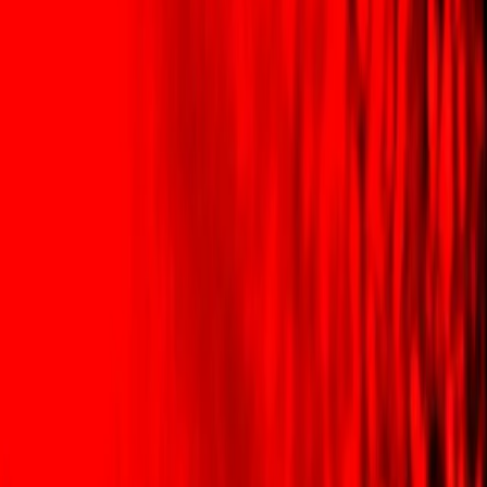
28 191 подписчик
🌸POSiFLORA: всё для цветочного бизнеса
14 120 подписчиков
Нмаркет.ПРО: Коммерция
10 958 подписчиков
О канале «
Only Exclusive Music
»
«
Only Exclusive Music
» - канал из категории «
Бизнес
»,
подключенный к сервису кросспостинга MaxGate.
Публикации канала синхронизируются между Telegram и
мессенджером MAX, а на этой странице собраны ссылки на
обе версии канала.
Сейчас у канала
0 подписчиков
суммарно в Telegram и MAX.
За последние
1
день
в истории MaxGate учтено
0
публикаций,
поэтому перед подпиской можно оценить не только размер
аудитории, но и регулярность обновлений.
Чтобы подписаться, используйте кнопки «Открыть в MAX» и