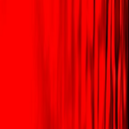
мессенджером MAX.
Подключить кросспостинг
Другие каналы в категории «
Бизнес
»
Беспощадный пиарщик
166 640 подписчиков
Финансовый караульный
91 893 подписчика
Poison Drop
56 009 подписчиков
Скидки 🔔 Промокоды Акции Ижевск Россия