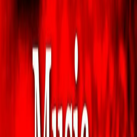
Telegram
19 июня в 19:07
Аудио
:
1
Пост без текстового описания.