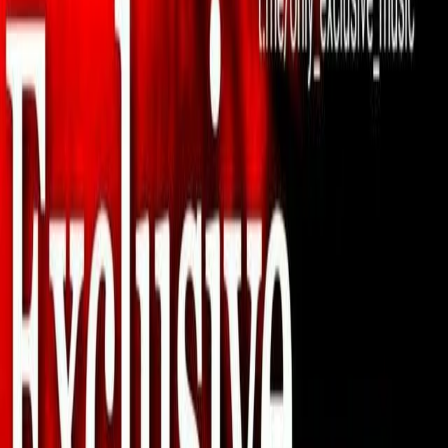
29 июня в 15:39
Аудио
:
1
@only_exclusive_music