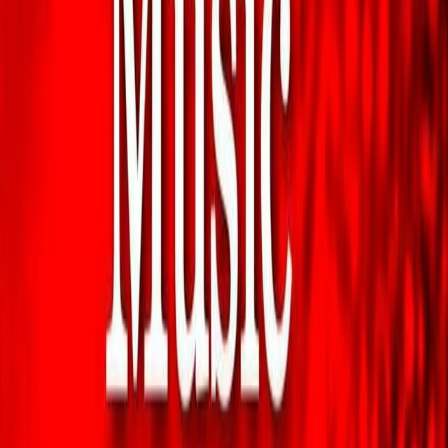
Telegram
19 июня в 19:07
Фото
:
1
Пост без текстового описания.