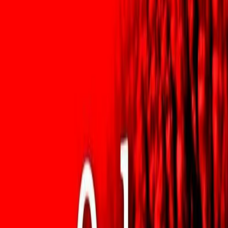
Открыть в Telegram
Статистика канала
Всего подписчиков
0
Подписчиков в MAX
0
Подписчиков в Telegram
0
Постов за 1 день
0
Число подписчиков
MAX
Telegram
0
0
0