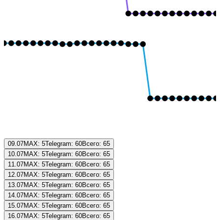
09.07
MAX:
5
Telegram:
60
Всего:
65
10.07
MAX:
5
Telegram:
60
Всего:
65
11.07
MAX:
5
Telegram:
60
Всего:
65
12.07
MAX:
5
Telegram:
60
Всего:
65
13.07
MAX:
5
Telegram:
60
Всего:
65
14.07
MAX:
5
Telegram:
60
Всего:
65
15.07
MAX:
5
Telegram:
60
Всего:
65
16.07
MAX:
5
Telegram:
60
Всего:
65