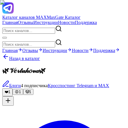
Каталог каналов MAX
MaxGate Каталог
Главная
Отзывы
Инструкции
Новости
Поддержка
Главная
Отзывы
Инструкции
Новости
Поддержка
Назад в каталог
🌿𝒱𝑒𝓇𝓉𝓊𝒽𝑜𝓋𝒶🌿
Блоги
4 подписчика
Кросспостинг Telegram и MAX
❤️
1
😡
1
🤡
1