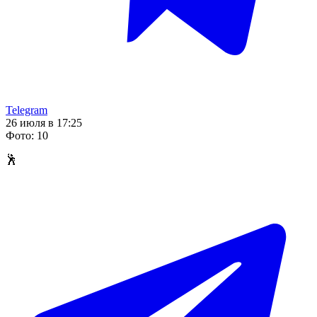
Telegram
26 июля в 17:25
Фото
:
10
🕺