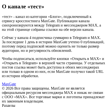
О канале «
тест
»
«
тест
» - канал из категории «
Блоги
», подключенный к
сервису кросспостинга MaxGate. Публикации канала
синхронизируются между Telegram и мессенджером MAX, а
на этой странице собраны ссылки на обе версии канала.
Сейчас у канала
4 подписчика
суммарно в Telegram и MAX.
За последние
1
день
в истории MaxGate учтено
0
публикаций,
поэтому перед подпиской можно оценить не только размер
аудитории, но и регулярность обновлений.
Чтобы подписаться, используйте кнопки «Открыть в MAX» и
«Открыть в Telegram» в верхней части страницы. У отдельных
постов ссылка может быть доступна в обоих мессенджерах
или только в одном из них, если MaxGate получил такой URL
из истории обработки.
MaxGate
© 2026 Все права защищены. MaxGate не является
официальным ресурсом мессенджера MAX и никак не связан
с ООО «МАХ». Все торговые марки и логотипы принадлежат
их законным владельцам.
Разделы