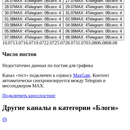
26.07
MAX:
4
Telegram:
0
Всего:
4
27.07
MAX:
4
Telegram:
0
Всего:
4
28.07
MAX:
4
Telegram:
0
Всего:
4
29.07
MAX:
4
Telegram:
0
Всего:
4
30.07
MAX:
4
Telegram:
0
Всего:
4
31.07
MAX:
4
Telegram:
0
Всего:
4
01.08
MAX:
4
Telegram:
0
Всего:
4
02.08
MAX:
4
Telegram:
0
Всего:
4
03.08
MAX:
4
Telegram:
0
Всего:
4
04.08
MAX:
4
Telegram:
0
Всего:
4
05.08
MAX:
4
Telegram:
0
Всего:
4
06.08
MAX:
4
Telegram:
0
Всего:
4
07.08
MAX:
4
Telegram:
0
Всего:
4
08.08
MAX:
4
Telegram:
0
Всего:
4
10.07
13.07
16.07
19.07
22.07
25.07
28.07
31.07
03.08
06.08
08.08
Число постов
Недостаточно данных по постам для графика
Канал «
тест
» подключен к сервису
MaxGate
. Контент
автоматически синхронизируется между Telegram и
мессенджером MAX.
Подключить кросспостинг
Другие каналы в категории «
Блоги
»