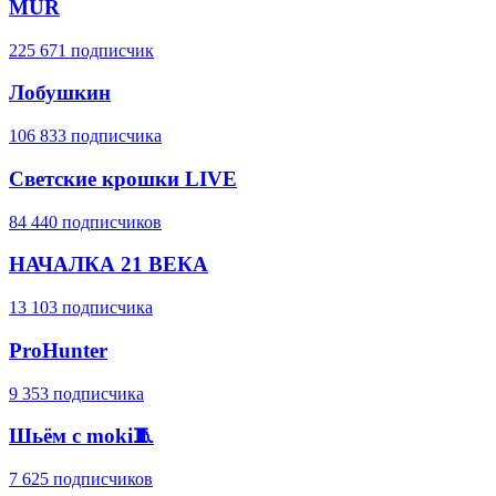
MUR
225 671 подписчик
Лобушкин
106 833 подписчика
Светские крошки LIVE
84 440 подписчиков
НАЧАЛКА 21 ВЕКА
13 103 подписчика
ProHunter
9 353 подписчика
Шьём с moki🧵
7 625 подписчиков