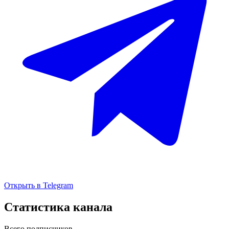
Открыть в Telegram
Статистика канала
Всего подписчиков