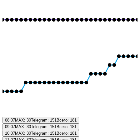
08.07
MAX:
30
Telegram:
151
Всего:
181
09.07
MAX:
30
Telegram:
151
Всего:
181
10.07
MAX:
30
Telegram:
151
Всего:
181
11.07
MAX:
30
Telegram:
151
Всего:
181