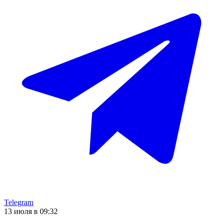
Telegram
13 июля в 09:32