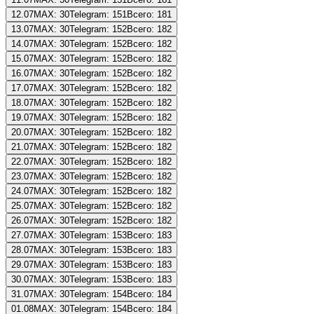
12.07
MAX:
30
Telegram:
151
Всего:
181
13.07
MAX:
30
Telegram:
152
Всего:
182
14.07
MAX:
30
Telegram:
152
Всего:
182
15.07
MAX:
30
Telegram:
152
Всего:
182
16.07
MAX:
30
Telegram:
152
Всего:
182
17.07
MAX:
30
Telegram:
152
Всего:
182
18.07
MAX:
30
Telegram:
152
Всего:
182
19.07
MAX:
30
Telegram:
152
Всего:
182
20.07
MAX:
30
Telegram:
152
Всего:
182
21.07
MAX:
30
Telegram:
152
Всего:
182
22.07
MAX:
30
Telegram:
152
Всего:
182
23.07
MAX:
30
Telegram:
152
Всего:
182
24.07
MAX:
30
Telegram:
152
Всего:
182
25.07
MAX:
30
Telegram:
152
Всего:
182
26.07
MAX:
30
Telegram:
152
Всего:
182
27.07
MAX:
30
Telegram:
153
Всего:
183
28.07
MAX:
30
Telegram:
153
Всего:
183
29.07
MAX:
30
Telegram:
153
Всего:
183
30.07
MAX:
30
Telegram:
153
Всего:
183
31.07
MAX:
30
Telegram:
154
Всего:
184
01.08
MAX:
30
Telegram:
154
Всего:
184