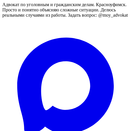
Адвокат по уголовным и гражданским делам. Красноуфимск.
Просто и понятно объясняю сложные ситуации. Делюсь
реальными случаями из работы. Задать вопрос: @moy_advokat