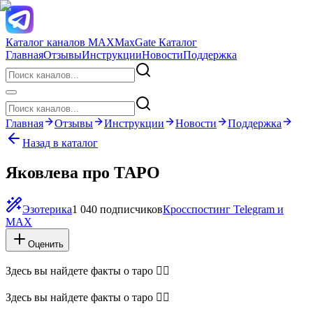
Каталог каналов MAX
MaxGate Каталог
Главная
Отзывы
Инструкции
Новости
Поддержка
Главная
Отзывы
Инструкции
Новости
Поддержка
Назад в каталог
Яковлева про ТАРО
Эзотерика
1 040 подписчиков
Кросспостинг Telegram и
MAX
Оценить
Здесь вы найдете факты о таро 🕵️‍♀️
Здесь вы найдете факты о таро 🕵️‍♀️