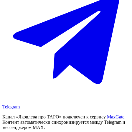
Telegram
Канал «
Яковлева про ТАРО
» подключен к сервису
MaxGate
.
Контент автоматически синхронизируется между Telegram и
мессенджером MAX.