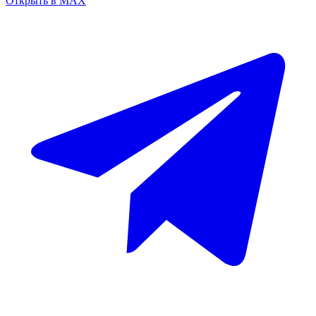
Открыть в MAX