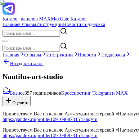
Каталог каналов MAX
MaxGate Каталог
Главная
Отзывы
Инструкции
Новости
Поддержка
Главная
Отзывы
Инструкции
Новости
Поддержка
Назад в каталог
Nautilus-art-studio
Бизнес
357 подписчиков
Кросспостинг Telegram и MAX
Оценить
Приветствуем Вас на канале Арт-студии мастерской «Наутилус»
https://yandex.ru/profile/109109687315?lang=ru
Приветствуем Вас на канале Арт-студии мастерской «Наутилус»
https://yandex.ru/profile/109109687315?lang=ru