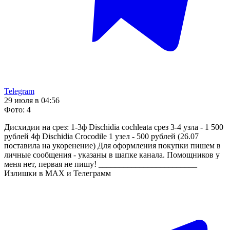
Telegram
29 июля в 04:56
Фото
:
4
Дисхидии на срез: 1-3ф Dischidia cochleata срез 3-4 узла - 1 500
рублей 4ф Dischidia Crocodile 1 узел - 500 рублей (26.07
поставила на укоренение) Для оформления покупки пишем в
личные сообщения - указаны в шапке канала. Помощников у
меня нет, первая не пишу! ________________________
Излишки в МАХ и Телеграмм