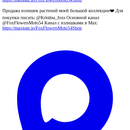
Продажа излишек растений моей большой коллекции❤️ Для
покупки писать: @Kristina_foxs Основной канал
@FoxFlowersMoto54 Канал с излишками в Max:
https://maxgate.io/FoxFlowersMoto54Shop