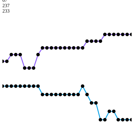
67
237
233