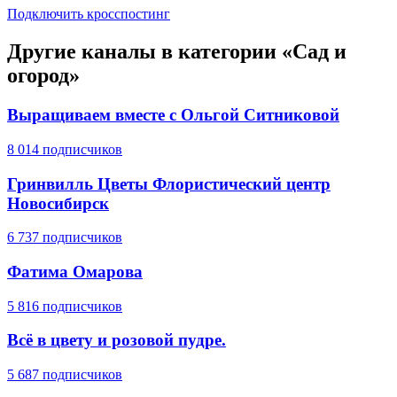
Подключить кросспостинг
Другие каналы в категории «
Сад и
огород
»
Выращиваем вместе с Ольгой Ситниковой
8 014 подписчиков
Гринвилль Цветы Флористический центр
Новосибирск
6 737 подписчиков
Фатима Омарова
5 816 подписчиков
Всё в цвету и розовой пудре.
5 687 подписчиков