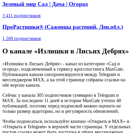
Зеленый мир Сад | Дача | Огород
3 411 подписчиков
ПроРастишки® (Саженцы растений, Лен.обл.)
1 269 подписчиков
О канале «
Излишки в Лисьих Дебрях
»
«
Излишки в Лисьих Дебрях
» - канал из категории «
Сад и
огород
», подключенный к сервису кросспостинга MaxGate.
Публикации канала синхронизируются между Telegram и
мессенджером MAX, а на этой странице собраны ссылки на
обе версии канала.
Сейчас у канала
305 подписчиков
суммарно в Telegram и
MAX. За последние
11
дней
в истории MaxGate учтено
40
публикаций, поэтому перед подпиской можно оценить не
только размер аудитории, но и регулярность обновлений.
Чтобы подписаться, используйте кнопки «Открыть в MAX» и
«Открыть в Telegram» в верхней части страницы. У отдельных
постов ссылка может быть доступна в обоих мессенджерах