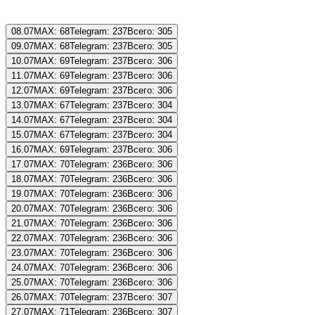
08.07
MAX:
68
Telegram:
237
Всего:
305
09.07
MAX:
68
Telegram:
237
Всего:
305
10.07
MAX:
69
Telegram:
237
Всего:
306
11.07
MAX:
69
Telegram:
237
Всего:
306
12.07
MAX:
69
Telegram:
237
Всего:
306
13.07
MAX:
67
Telegram:
237
Всего:
304
14.07
MAX:
67
Telegram:
237
Всего:
304
15.07
MAX:
67
Telegram:
237
Всего:
304
16.07
MAX:
69
Telegram:
237
Всего:
306
17.07
MAX:
70
Telegram:
236
Всего:
306
18.07
MAX:
70
Telegram:
236
Всего:
306
19.07
MAX:
70
Telegram:
236
Всего:
306
20.07
MAX:
70
Telegram:
236
Всего:
306
21.07
MAX:
70
Telegram:
236
Всего:
306
22.07
MAX:
70
Telegram:
236
Всего:
306
23.07
MAX:
70
Telegram:
236
Всего:
306
24.07
MAX:
70
Telegram:
236
Всего:
306
25.07
MAX:
70
Telegram:
236
Всего:
306
26.07
MAX:
70
Telegram:
237
Всего:
307
27.07
MAX:
71
Telegram:
236
Всего:
307