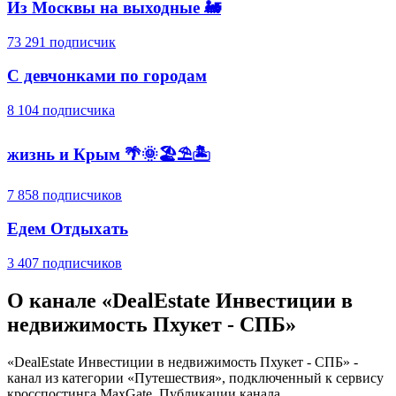
Из Москвы на выходные 🚂
73 291 подписчик
С девчонками по городам
8 104 подписчика
жизнь и Крым 🌴🌞🏖⛱🏝
7 858 подписчиков
Едем Отдыхать
3 407 подписчиков
О канале «
DealEstate Инвестиции в
недвижимость Пхукет - СПБ
»
«
DealEstate Инвестиции в недвижимость Пхукет - СПБ
» -
канал из категории «
Путешествия
», подключенный к сервису
кросспостинга MaxGate. Публикации канала