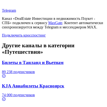
Telegram
Канал «
DealEstate Инвестиции в недвижимость Пхукет -
СПБ
» подключен к сервису
MaxGate
. Контент автоматически
синхронизируется между Telegram и мессенджером MAX.
Подключить кросспостинг
Другие каналы в категории
«
Путешествия
»
Билеты в Таиланд и Вьетнам
89 238 подписчиков
KJA Авиабилеты Красноярск
74 000 подписчиков