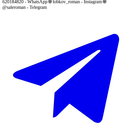
620184820 - WhatsApp 🌐 lobkov_roman - Instagram 🌐
@saleroman - Telegram