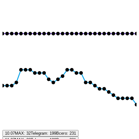
10.07
MAX:
32
Telegram:
199
Всего:
231