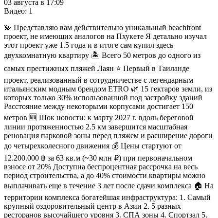
03 августа в 17:09
Видео
:
1
💫 Представляю вам действительно уникальный beachfront
проект, не имеющих аналогов на Пхукете Я детально изучал
этот проект уже 1.5 года и в итоге сам купил здесь
двухкомнатную квартиру 🏝 Всего 50 метров до одного из
самых престижных пляжей Лаян ⭐️ Первый в Таиланде
проект, реализованный в сотрудничестве с легендарным
итальянским модным брендом ETRO 🌿 15 гектаров земли, из
которых только 30% использованной под застройку зданий
Расстояние между некоторыми корпусами достигает 150
метров 🆕 Шок новости: к марту 2027 г. вдоль береговой
линии протяженностью 2.5 км завершится масштабная
реновация парковой зоны перед пляжем и расширение дороги
до четырехколесного движения 💰 Цены стартуют от
12.200.000 ฿ за 63 кв.м (~30 млн ₽) при первоначальном
взносе от 20% Доступна беспроцентная рассрочка на весь
период строительства, а до 40% стоимости квартиры можно
выплачивать еще в течение 3 лет после сдачи комплекса 🏠 На
территории комплекса богатейшая инфраструктура: 1. Самый
крупный оздоровительный центр в Азии 2. 5 разных
ресторанов высочайшего уровня 3. СПА зоны 4. Спортзал 5.