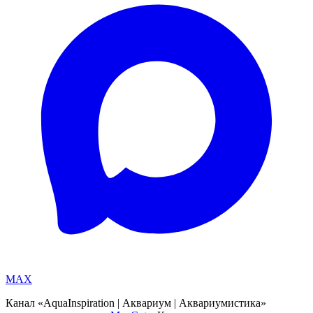
MAX
Канал «
AquaInspiration | Аквариум | Аквариумистика
»