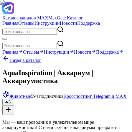
Каталог каналов MAX
MaxGate Каталог
Главная
Отзывы
Инструкции
Новости
Поддержка
Главная
Отзывы
Инструкции
Новости
Поддержка
Назад в каталог
AquaInspiration | Аквариум |
Аквариумистика
Животные
594 подписчика
Кросспостинг Telegram и MAX
🔥
6
Мы — ваш проводник в увлекательном мире
аквариумистики! С нами скучные аквариумы превратятся