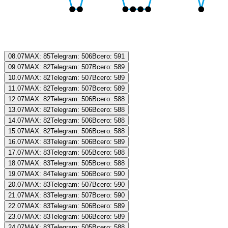
08.07
MAX:
85
Telegram:
506
Всего:
591
09.07
MAX:
82
Telegram:
507
Всего:
589
10.07
MAX:
82
Telegram:
507
Всего:
589
11.07
MAX:
82
Telegram:
507
Всего:
589
12.07
MAX:
82
Telegram:
506
Всего:
588
13.07
MAX:
82
Telegram:
506
Всего:
588
14.07
MAX:
82
Telegram:
506
Всего:
588
15.07
MAX:
82
Telegram:
506
Всего:
588
16.07
MAX:
83
Telegram:
506
Всего:
589
17.07
MAX:
83
Telegram:
505
Всего:
588
18.07
MAX:
83
Telegram:
505
Всего:
588
19.07
MAX:
84
Telegram:
506
Всего:
590
20.07
MAX:
83
Telegram:
507
Всего:
590
21.07
MAX:
83
Telegram:
507
Всего:
590
22.07
MAX:
83
Telegram:
506
Всего:
589
23.07
MAX:
83
Telegram:
506
Всего:
589
24.07
MAX:
83
Telegram:
505
Всего:
588