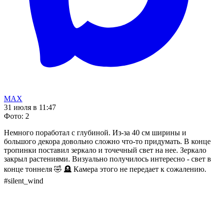
MAX
31 июля в 11:47
Фото
:
2
Немного поработал с глубиной. Из-за 40 см ширины и
большого декора довольно сложно что-то придумать. В конце
тропинки поставил зеркало и точечный свет на нее. Зеркало
закрыл растениями. Визуально получилось интересно - свет в
конце тоннеля 🤣 🪦 Камера этого не передает к сожалению.
#silent_wind