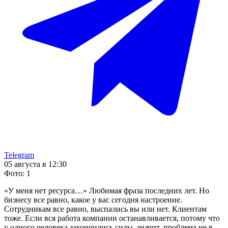
Telegram
05 августа в 12:30
Фото
:
1
«У меня нет ресурса…» Любимая фраза последних лет. Но
бизнесу все равно, какое у вас сегодня настроение.
Сотрудникам все равно, выспались вы или нет. Клиентам
тоже. Если вся работа компании останавливается, потому что
у одного человека закончились силы, значит, проблема не в