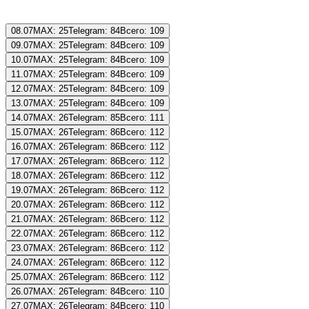
08.07
MAX:
25
Telegram:
84
Всего:
109
09.07
MAX:
25
Telegram:
84
Всего:
109
10.07
MAX:
25
Telegram:
84
Всего:
109
11.07
MAX:
25
Telegram:
84
Всего:
109
12.07
MAX:
25
Telegram:
84
Всего:
109
13.07
MAX:
25
Telegram:
84
Всего:
109
14.07
MAX:
26
Telegram:
85
Всего:
111
15.07
MAX:
26
Telegram:
86
Всего:
112
16.07
MAX:
26
Telegram:
86
Всего:
112
17.07
MAX:
26
Telegram:
86
Всего:
112
18.07
MAX:
26
Telegram:
86
Всего:
112
19.07
MAX:
26
Telegram:
86
Всего:
112
20.07
MAX:
26
Telegram:
86
Всего:
112
21.07
MAX:
26
Telegram:
86
Всего:
112
22.07
MAX:
26
Telegram:
86
Всего:
112
23.07
MAX:
26
Telegram:
86
Всего:
112
24.07
MAX:
26
Telegram:
86
Всего:
112
25.07
MAX:
26
Telegram:
86
Всего:
112
26.07
MAX:
26
Telegram:
84
Всего:
110
27.07
MAX:
26
Telegram:
84
Всего:
110