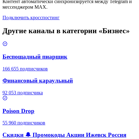
Контент автоматически синхронизируется между Telegram и
мессенджером MAX.
Подключить кросспостинг
Другие каналы в категории «
Бизнес
»
Беспощадный пиарщик
166 655 подписчиков
Финансовый караульный
92 053 подписчика
Poison Drop
55 960 подписчиков
Скидки 🔔 Промокоды Акции Ижевск Россия