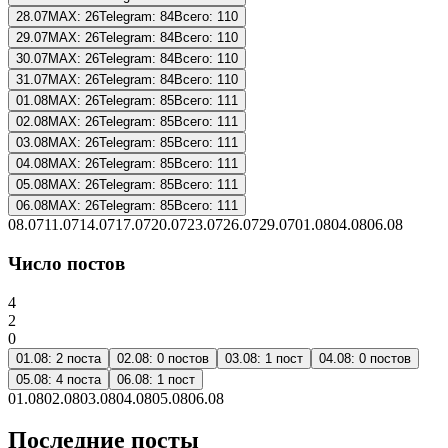
28.07
MAX:
26
Telegram:
84
Всего:
110
29.07
MAX:
26
Telegram:
84
Всего:
110
30.07
MAX:
26
Telegram:
84
Всего:
110
31.07
MAX:
26
Telegram:
84
Всего:
110
01.08
MAX:
26
Telegram:
85
Всего:
111
02.08
MAX:
26
Telegram:
85
Всего:
111
03.08
MAX:
26
Telegram:
85
Всего:
111
04.08
MAX:
26
Telegram:
85
Всего:
111
05.08
MAX:
26
Telegram:
85
Всего:
111
06.08
MAX:
26
Telegram:
85
Всего:
111
08.07
11.07
14.07
17.07
20.07
23.07
26.07
29.07
01.08
04.08
06.08
Число постов
4
2
0
01.08
:
2
поста
02.08
:
0
постов
03.08
:
1
пост
04.08
:
0
постов
05.08
:
4
поста
06.08
:
1
пост
01.08
02.08
03.08
04.08
05.08
06.08
Последние посты