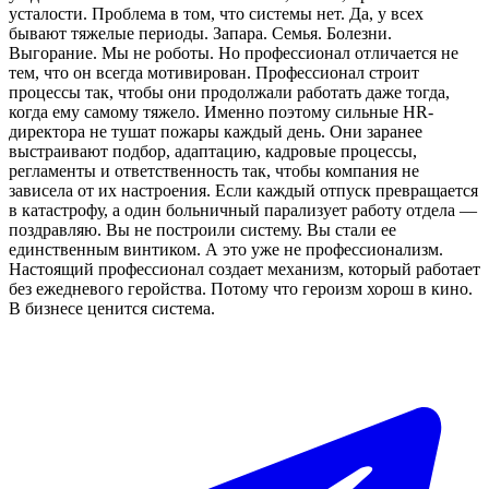
усталости. Проблема в том, что системы нет. Да, у всех
бывают тяжелые периоды. Запара. Семья. Болезни.
Выгорание. Мы не роботы. Но профессионал отличается не
тем, что он всегда мотивирован. Профессионал строит
процессы так, чтобы они продолжали работать даже тогда,
когда ему самому тяжело. Именно поэтому сильные HR-
директора не тушат пожары каждый день. Они заранее
выстраивают подбор, адаптацию, кадровые процессы,
регламенты и ответственность так, чтобы компания не
зависела от их настроения. Если каждый отпуск превращается
в катастрофу, а один больничный парализует работу отдела —
поздравляю. Вы не построили систему. Вы стали ее
единственным винтиком. А это уже не профессионализм.
Настоящий профессионал создает механизм, который работает
без ежедневого геройства. Потому что героизм хорош в кино.
В бизнесе ценится система.