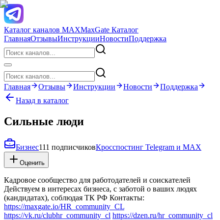
Каталог каналов MAX
MaxGate Каталог
Главная
Отзывы
Инструкции
Новости
Поддержка
Главная
Отзывы
Инструкции
Новости
Поддержка
Назад в каталог
Сильные люди
Бизнес
111 подписчиков
Кросспостинг Telegram и MAX
Оценить
Кадровое сообщество для работодателей и соискателей
Действуем в интересах бизнеса, с заботой о ваших людях
(кандидатах), соблюдая ТК РФ Контакты:
https://maxgate.io/HR_community_CL
https://vk.ru/clubhr_community_cl
https://dzen.ru/hr_community_cl