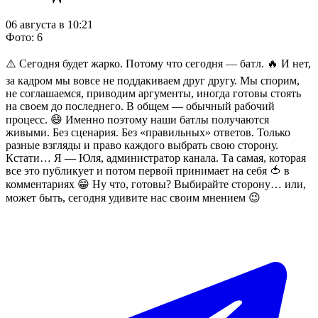
06 августа в 10:21
Фото
:
6
⚠️ Сегодня будет жарко. Потому что сегодня — батл. 🔥 И нет,
за кадром мы вовсе не поддакиваем друг другу. Мы спорим,
не соглашаемся, приводим аргументы, иногда готовы стоять
на своем до последнего. В общем — обычный рабочий
процесс. 😄 Именно поэтому наши батлы получаются
живыми. Без сценария. Без «правильных» ответов. Только
разные взгляды и право каждого выбрать свою сторону.
Кстати… Я — Юля, администратор канала. Та самая, которая
все это публикует и потом первой принимает на себя 🍅 в
комментариях 😁 Ну что, готовы? Выбирайте сторону… или,
может быть, сегодня удивите нас своим мнением 😉