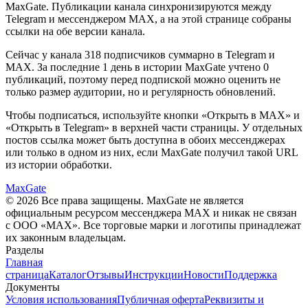
MaxGate. Публикации канала синхронизируются между
Telegram и мессенджером MAX, а на этой странице собраны
ссылки на обе версии канала.
Сейчас у канала
318 подписчиков
суммарно в Telegram и
MAX. За последние
1
день
в истории MaxGate учтено
0
публикаций, поэтому перед подпиской можно оценить не
только размер аудитории, но и регулярность обновлений.
Чтобы подписаться, используйте кнопки «Открыть в MAX» и
«Открыть в Telegram» в верхней части страницы. У отдельных
постов ссылка может быть доступна в обоих мессенджерах
или только в одном из них, если MaxGate получил такой URL
из истории обработки.
MaxGate
© 2026 Все права защищены. MaxGate не является
официальным ресурсом мессенджера MAX и никак не связан
с ООО «МАХ». Все торговые марки и логотипы принадлежат
их законным владельцам.
Разделы
Главная
страница
Каталог
Отзывы
Инструкции
Новости
Поддержка
Документы
Условия использования
Публичная оферта
Реквизиты и