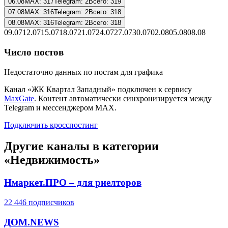
06.08
MAX:
317
Telegram:
2
Всего:
319
07.08
MAX:
316
Telegram:
2
Всего:
318
08.08
MAX:
316
Telegram:
2
Всего:
318
09.07
12.07
15.07
18.07
21.07
24.07
27.07
30.07
02.08
05.08
08.08
Число постов
Недостаточно данных по постам для графика
Канал «
ЖК Квартал Западный
» подключен к сервису
MaxGate
. Контент автоматически синхронизируется между
Telegram и мессенджером MAX.
Подключить кросспостинг
Другие каналы в категории
«
Недвижимость
»
Нмаркет.ПРО – для риелторов
22 446 подписчиков
ДОМ.NEWS