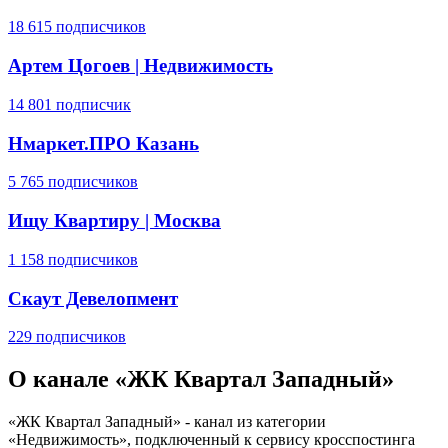
18 615 подписчиков
Артем Цогоев | Недвижимость
14 801 подписчик
Нмаркет.ПРО Казань
5 765 подписчиков
Ищу Квартиру | Москва
1 158 подписчиков
Скаут Девелопмент
229 подписчиков
О канале «
ЖК Квартал Западный
»
«
ЖК Квартал Западный
» - канал из категории
«
Недвижимость
», подключенный к сервису кросспостинга