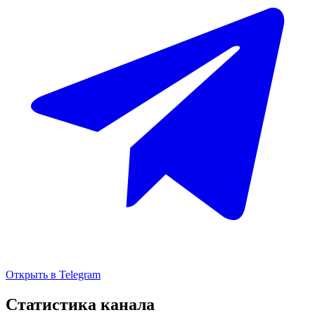
Открыть в Telegram
Статистика канала