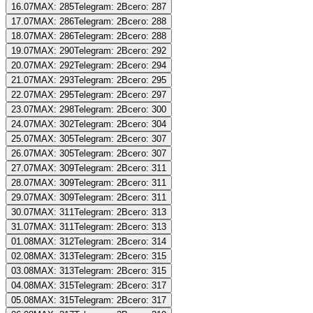
16.07
MAX:
285
Telegram:
2
Всего:
287
17.07
MAX:
286
Telegram:
2
Всего:
288
18.07
MAX:
286
Telegram:
2
Всего:
288
19.07
MAX:
290
Telegram:
2
Всего:
292
20.07
MAX:
292
Telegram:
2
Всего:
294
21.07
MAX:
293
Telegram:
2
Всего:
295
22.07
MAX:
295
Telegram:
2
Всего:
297
23.07
MAX:
298
Telegram:
2
Всего:
300
24.07
MAX:
302
Telegram:
2
Всего:
304
25.07
MAX:
305
Telegram:
2
Всего:
307
26.07
MAX:
305
Telegram:
2
Всего:
307
27.07
MAX:
309
Telegram:
2
Всего:
311
28.07
MAX:
309
Telegram:
2
Всего:
311
29.07
MAX:
309
Telegram:
2
Всего:
311
30.07
MAX:
311
Telegram:
2
Всего:
313
31.07
MAX:
311
Telegram:
2
Всего:
313
01.08
MAX:
312
Telegram:
2
Всего:
314
02.08
MAX:
313
Telegram:
2
Всего:
315
03.08
MAX:
313
Telegram:
2
Всего:
315
04.08
MAX:
315
Telegram:
2
Всего:
317
05.08
MAX:
315
Telegram:
2
Всего:
317