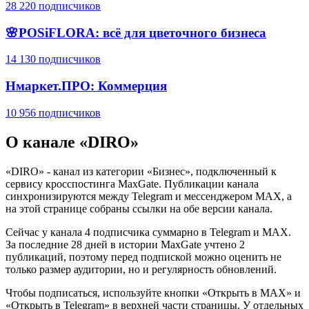
28 220 подписчиков
🌸POSiFLORA: всё для цветочного бизнеса
14 130 подписчиков
Нмаркет.ПРО: Коммерция
10 956 подписчиков
О канале «
DIRO
»
«
DIRO
» - канал из категории «
Бизнес
», подключенный к
сервису кросспостинга MaxGate. Публикации канала
синхронизируются между Telegram и мессенджером MAX, а
на этой странице собраны ссылки на обе версии канала.
Сейчас у канала
4 подписчика
суммарно в Telegram и MAX.
За последние
28
дней
в истории MaxGate учтено
2
публикаций, поэтому перед подпиской можно оценить не
только размер аудитории, но и регулярность обновлений.
Чтобы подписаться, используйте кнопки «Открыть в MAX» и
«Открыть в Telegram» в верхней части страницы. У отдельных