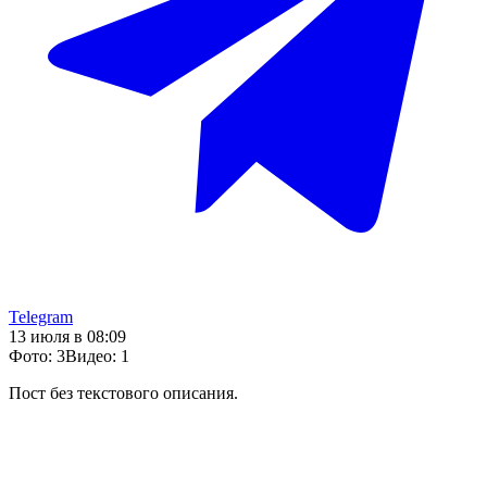
Telegram
13 июля в 08:09
Фото
:
3
Видео
:
1
Пост без текстового описания.