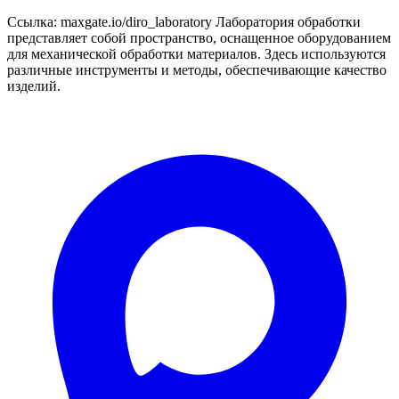
Ссылка: maxgate.io/diro_laboratory Лаборатория обработки
представляет собой пространство, оснащенное оборудованием
для механической обработки материалов. Здесь используются
различные инструменты и методы, обеспечивающие качество
изделий.