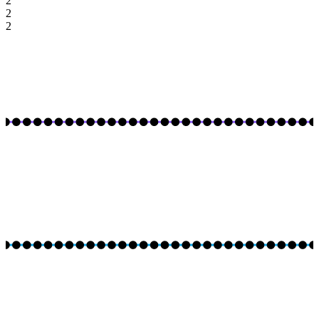
2
2
2