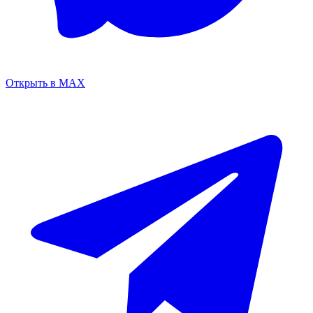
Открыть в MAX