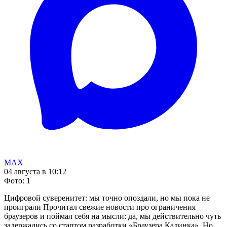
MAX
04 августа в 10:12
Фото
:
1
Цифровой суверенитет: мы точно опоздали, но мы пока не
проиграли Прочитал свежие новости про ограничения
браузеров и поймал себя на мысли: да, мы действительно чуть
задержались со стартом разработки «Браузера Калинка». Но,