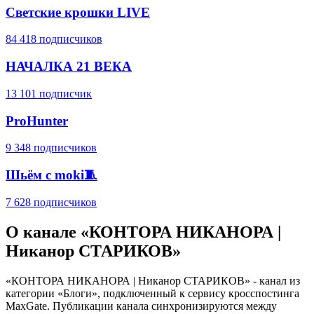
Светские крошки LIVE
84 418 подписчиков
НАЧАЛКА 21 ВЕКА
13 101 подписчик
ProHunter
9 348 подписчиков
Шьём с moki🧵
7 628 подписчиков
О канале «
КОНТОРА НИКАНОРА |
Никанор СТАРИКОВ
»
«
КОНТОРА НИКАНОРА | Никанор СТАРИКОВ
» - канал из
категории «
Блоги
», подключенный к сервису кросспостинга
MaxGate. Публикации канала синхронизируются между