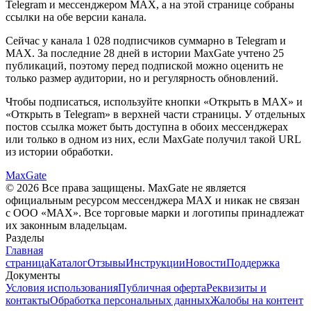
Telegram и мессенджером MAX, а на этой странице собраны
ссылки на обе версии канала.
Сейчас у канала
1 028 подписчиков
суммарно в Telegram и
MAX. За последние
28
дней
в истории MaxGate учтено
25
публикаций, поэтому перед подпиской можно оценить не
только размер аудитории, но и регулярность обновлений.
Чтобы подписаться, используйте кнопки «Открыть в MAX» и
«Открыть в Telegram» в верхней части страницы. У отдельных
постов ссылка может быть доступна в обоих мессенджерах
или только в одном из них, если MaxGate получил такой URL
из истории обработки.
MaxGate
© 2026 Все права защищены. MaxGate не является
официальным ресурсом мессенджера MAX и никак не связан
с ООО «МАХ». Все торговые марки и логотипы принадлежат
их законным владельцам.
Разделы
Главная
страница
Каталог
Отзывы
Инструкции
Новости
Поддержка
Документы
Условия использования
Публичная оферта
Реквизиты и
контакты
Обработка персональных данных
Жалобы на контент