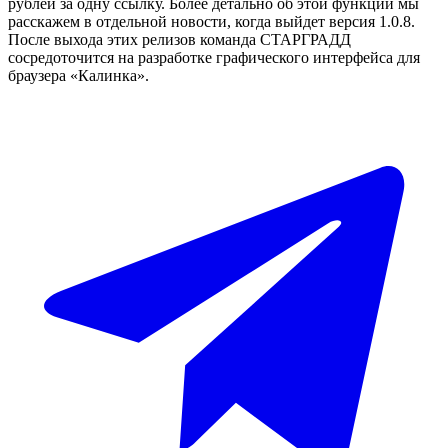
рублей за одну ссылку. Более детально об этой функции мы
расскажем в отдельной новости, когда выйдет версия 1.0.8.
После выхода этих релизов команда СТАРГРАДД
сосредоточится на разработке графического интерфейса для
браузера «Калинка».