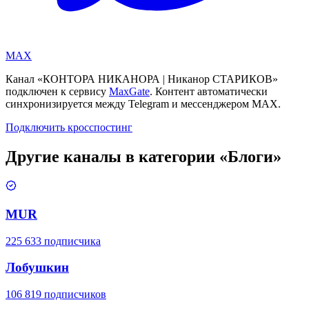
MAX
Канал «
КОНТОРА НИКАНОРА | Никанор СТАРИКОВ
»
подключен к сервису
MaxGate
. Контент автоматически
синхронизируется между Telegram и мессенджером MAX.
Подключить кросспостинг
Другие каналы в категории «
Блоги
»
MUR
225 633 подписчика
Лобушкин
106 819 подписчиков