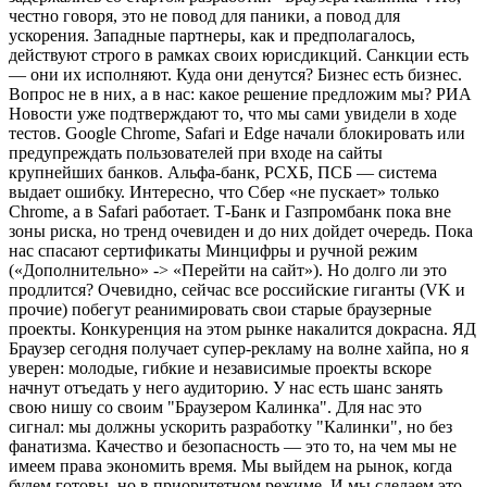
честно говоря, это не повод для паники, а повод для
ускорения. Западные партнеры, как и предполагалось,
действуют строго в рамках своих юрисдикций. Санкции есть
— они их исполняют. Куда они денутся? Бизнес есть бизнес.
Вопрос не в них, а в нас: какое решение предложим мы? РИА
Новости уже подтверждают то, что мы сами увидели в ходе
тестов. Google Chrome, Safari и Edge начали блокировать или
предупреждать пользователей при входе на сайты
крупнейших банков. Альфа-банк, РСХБ, ПСБ — система
выдает ошибку. Интересно, что Сбер «не пускает» только
Chrome, а в Safari работает. Т-Банк и Газпромбанк пока вне
зоны риска, но тренд очевиден и до них дойдет очередь. Пока
нас спасают сертификаты Минцифры и ручной режим
(«Дополнительно» -> «Перейти на сайт»). Но долго ли это
продлится? Очевидно, сейчас все российские гиганты (VK и
прочие) побегут реанимировать свои старые браузерные
проекты. Конкуренция на этом рынке накалится докрасна. ЯД
Браузер сегодня получает супер-рекламу на волне хайпа, но я
уверен: молодые, гибкие и независимые проекты вскоре
начнут отъедать у него аудиторию. У нас есть шанс занять
свою нишу со своим "Браузером Калинка". Для нас это
сигнал: мы должны ускорить разработку "Калинки", но без
фанатизма. Качество и безопасность — это то, на чем мы не
имеем права экономить время. Мы выйдем на рынок, когда
будем готовы, но в приоритетном режиме. И мы сделаем это