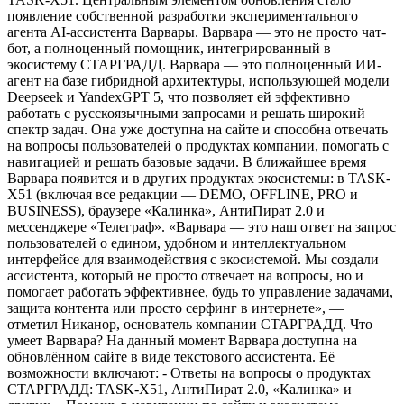
появление собственной разработки экспериментального
агента AI-ассистента Варвары. Варвара — это не просто чат-
бот, а полноценный помощник, интегрированный в
экосистему СТАРГРАДД. Варвара — это полноценный ИИ-
агент на базе гибридной архитектуры, использующей модели
Deepseek и YandexGPT 5, что позволяет ей эффективно
работать с русскоязычными запросами и решать широкий
спектр задач. Она уже доступна на сайте и способна отвечать
на вопросы пользователей о продуктах компании, помогать с
навигацией и решать базовые задачи. В ближайшее время
Варвара появится и в других продуктах экосистемы: в TASK-
X51 (включая все редакции — DEMO, OFFLINE, PRO и
BUSINESS), браузере «Калинка», АнтиПират 2.0 и
мессенджере «Телеграф». «Варвара — это наш ответ на запрос
пользователей о едином, удобном и интеллектуальном
интерфейсе для взаимодействия с экосистемой. Мы создали
ассистента, который не просто отвечает на вопросы, но и
помогает работать эффективнее, будь то управление задачами,
защита контента или просто серфинг в интернете», —
отметил Никанор, основатель компании СТАРГРАДД. Что
умеет Варвара? На данный момент Варвара доступна на
обновлённом сайте в виде текстового ассистента. Её
возможности включают: - Ответы на вопросы о продуктах
СТАРГРАДД: TASK-X51, АнтиПират 2.0, «Калинка» и