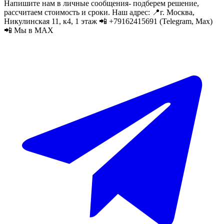
Напишите нам в личные сообщения- подберем решение,
рассчитаем стоимость и сроки. Наш адрес: 📍г. Москва,
Никулинская 11, к4, 1 этаж 📲 +79162415691 (Telegram, Max)
📲 Мы в МАХ