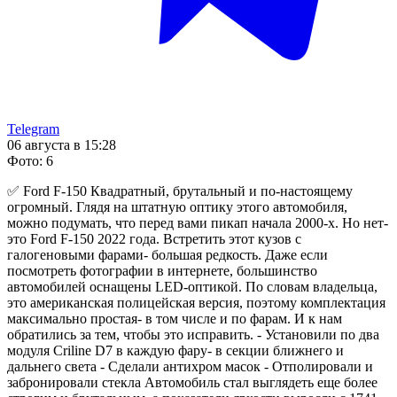
Telegram
06 августа в 15:28
Фото
:
6
✅ Ford F-150 Квадратный, брутальный и по-настоящему
огромный. Глядя на штатную оптику этого автомобиля,
можно подумать, что перед вами пикап начала 2000-х. Но нет-
это Ford F-150 2022 года. Встретить этот кузов с
галогеновыми фарами- большая редкость. Даже если
посмотреть фотографии в интернете, большинство
автомобилей оснащены LED-оптикой. По словам владельца,
это американская полицейская версия, поэтому комплектация
максимально простая- в том числе и по фарам. И к нам
обратились за тем, чтобы это исправить. - Установили по два
модуля Criline D7 в каждую фару- в секции ближнего и
дальнего света - Сделали антихром масок - Отполировали и
забронировали стекла Автомобиль стал выглядеть еще более