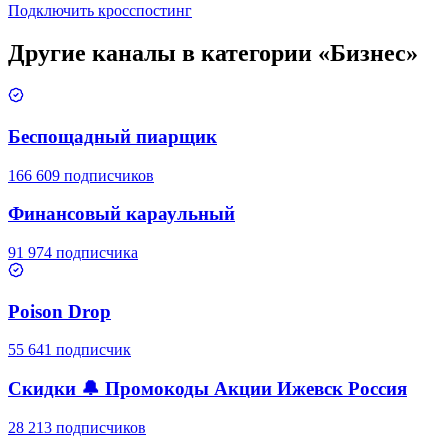
Подключить кросспостинг
Другие каналы в категории «
Бизнес
»
Беспощадный пиарщик
166 609 подписчиков
Финансовый караульный
91 974 подписчика
Poison Drop
55 641 подписчик
Скидки 🔔 Промокоды Акции Ижевск Россия
28 213 подписчиков