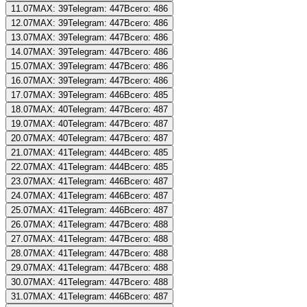
11.07
MAX:
39
Telegram:
447
Всего:
486
12.07
MAX:
39
Telegram:
447
Всего:
486
13.07
MAX:
39
Telegram:
447
Всего:
486
14.07
MAX:
39
Telegram:
447
Всего:
486
15.07
MAX:
39
Telegram:
447
Всего:
486
16.07
MAX:
39
Telegram:
447
Всего:
486
17.07
MAX:
39
Telegram:
446
Всего:
485
18.07
MAX:
40
Telegram:
447
Всего:
487
19.07
MAX:
40
Telegram:
447
Всего:
487
20.07
MAX:
40
Telegram:
447
Всего:
487
21.07
MAX:
41
Telegram:
444
Всего:
485
22.07
MAX:
41
Telegram:
444
Всего:
485
23.07
MAX:
41
Telegram:
446
Всего:
487
24.07
MAX:
41
Telegram:
446
Всего:
487
25.07
MAX:
41
Telegram:
446
Всего:
487
26.07
MAX:
41
Telegram:
447
Всего:
488
27.07
MAX:
41
Telegram:
447
Всего:
488
28.07
MAX:
41
Telegram:
447
Всего:
488
29.07
MAX:
41
Telegram:
447
Всего:
488
30.07
MAX:
41
Telegram:
447
Всего:
488
31.07
MAX:
41
Telegram:
446
Всего:
487