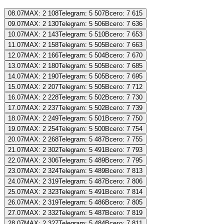
08.07
MAX:
2 108
Telegram:
5 507
Всего:
7 615
09.07
MAX:
2 130
Telegram:
5 506
Всего:
7 636
10.07
MAX:
2 143
Telegram:
5 510
Всего:
7 653
11.07
MAX:
2 158
Telegram:
5 505
Всего:
7 663
12.07
MAX:
2 166
Telegram:
5 504
Всего:
7 670
13.07
MAX:
2 180
Telegram:
5 505
Всего:
7 685
14.07
MAX:
2 190
Telegram:
5 505
Всего:
7 695
15.07
MAX:
2 207
Telegram:
5 505
Всего:
7 712
16.07
MAX:
2 228
Telegram:
5 502
Всего:
7 730
17.07
MAX:
2 237
Telegram:
5 502
Всего:
7 739
18.07
MAX:
2 249
Telegram:
5 501
Всего:
7 750
19.07
MAX:
2 254
Telegram:
5 500
Всего:
7 754
20.07
MAX:
2 268
Telegram:
5 487
Всего:
7 755
21.07
MAX:
2 302
Telegram:
5 491
Всего:
7 793
22.07
MAX:
2 306
Telegram:
5 489
Всего:
7 795
23.07
MAX:
2 324
Telegram:
5 489
Всего:
7 813
24.07
MAX:
2 319
Telegram:
5 487
Всего:
7 806
25.07
MAX:
2 323
Telegram:
5 491
Всего:
7 814
26.07
MAX:
2 319
Telegram:
5 486
Всего:
7 805
27.07
MAX:
2 332
Telegram:
5 487
Всего:
7 819
28.07
MAX:
2 327
Telegram:
5 484
Всего:
7 811