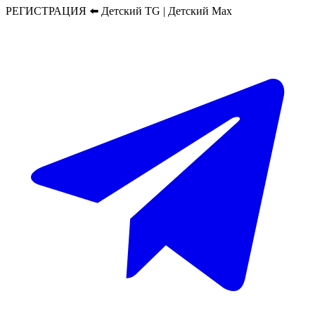
РЕГИСТРАЦИЯ ⬅️ Детский TG | Детский Max