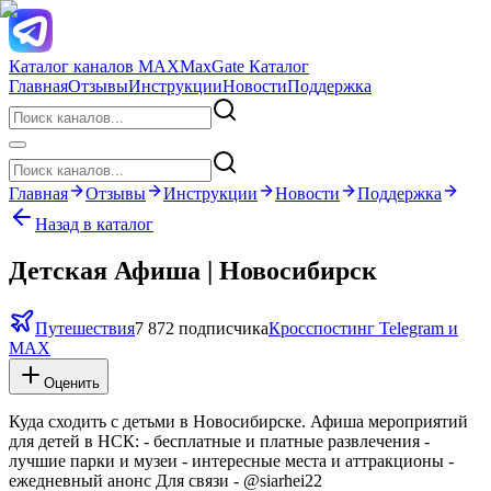
Каталог каналов MAX
MaxGate Каталог
Главная
Отзывы
Инструкции
Новости
Поддержка
Главная
Отзывы
Инструкции
Новости
Поддержка
Назад в каталог
Детская Афиша | Новосибирск
Путешествия
7 872 подписчика
Кросспостинг Telegram и
MAX
Оценить
Куда сходить с детьми в Новосибирске. Афиша мероприятий
для детей в НСК: - бесплатные и платные развлечения -
лучшие парки и музеи - интересные места и аттракционы -
ежедневный анонс Для связи - @siarhei22