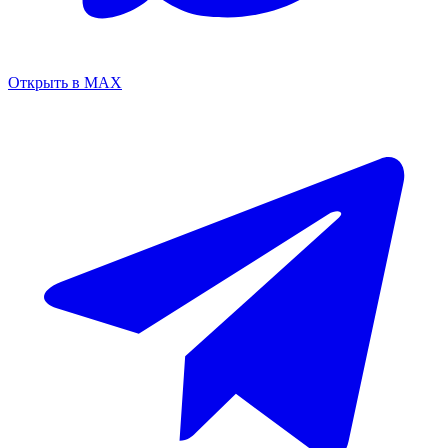
Открыть в MAX