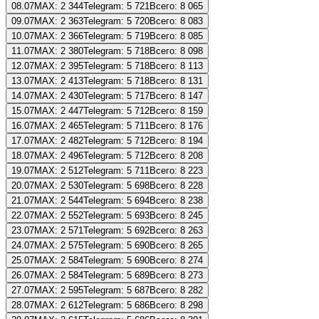
08.07
MAX:
2 344
Telegram:
5 721
Всего:
8 065
09.07
MAX:
2 363
Telegram:
5 720
Всего:
8 083
10.07
MAX:
2 366
Telegram:
5 719
Всего:
8 085
11.07
MAX:
2 380
Telegram:
5 718
Всего:
8 098
12.07
MAX:
2 395
Telegram:
5 718
Всего:
8 113
13.07
MAX:
2 413
Telegram:
5 718
Всего:
8 131
14.07
MAX:
2 430
Telegram:
5 717
Всего:
8 147
15.07
MAX:
2 447
Telegram:
5 712
Всего:
8 159
16.07
MAX:
2 465
Telegram:
5 711
Всего:
8 176
17.07
MAX:
2 482
Telegram:
5 712
Всего:
8 194
18.07
MAX:
2 496
Telegram:
5 712
Всего:
8 208
19.07
MAX:
2 512
Telegram:
5 711
Всего:
8 223
20.07
MAX:
2 530
Telegram:
5 698
Всего:
8 228
21.07
MAX:
2 544
Telegram:
5 694
Всего:
8 238
22.07
MAX:
2 552
Telegram:
5 693
Всего:
8 245
23.07
MAX:
2 571
Telegram:
5 692
Всего:
8 263
24.07
MAX:
2 575
Telegram:
5 690
Всего:
8 265
25.07
MAX:
2 584
Telegram:
5 690
Всего:
8 274
26.07
MAX:
2 584
Telegram:
5 689
Всего:
8 273
27.07
MAX:
2 595
Telegram:
5 687
Всего:
8 282
28.07
MAX:
2 612
Telegram:
5 686
Всего:
8 298