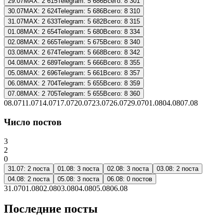
29.07
MAX:
2 615
Telegram:
5 686
Всего:
8 301
30.07
MAX:
2 624
Telegram:
5 686
Всего:
8 310
31.07
MAX:
2 633
Telegram:
5 682
Всего:
8 315
01.08
MAX:
2 654
Telegram:
5 680
Всего:
8 334
02.08
MAX:
2 665
Telegram:
5 675
Всего:
8 340
03.08
MAX:
2 674
Telegram:
5 668
Всего:
8 342
04.08
MAX:
2 689
Telegram:
5 666
Всего:
8 355
05.08
MAX:
2 696
Telegram:
5 661
Всего:
8 357
06.08
MAX:
2 704
Telegram:
5 655
Всего:
8 359
07.08
MAX:
2 705
Telegram:
5 655
Всего:
8 360
08.07
11.07
14.07
17.07
20.07
23.07
26.07
29.07
01.08
04.08
07.08
Число постов
3
2
0
31.07
:
2
поста
01.08
:
3
поста
02.08
:
3
поста
03.08
:
2
поста
04.08
:
2
поста
05.08
:
3
поста
06.08
:
0
постов
31.07
01.08
02.08
03.08
04.08
05.08
06.08
Последние посты