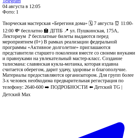
Telegram
04 августа в 12:05
Фото
:
1
Творческая мастерская «Берегиня дома» 🗓 7 августа ⏰ 11:00-
12:00 💸 бесплатно 🏫 ДГПБ 📍 ул. Пушкинская, 175А,
Лекториум 🚩бесплатные билеты выдаются перед
мероприятием (0+) В рамках реализации федеральной
программы «Активное долголетие» приглашаются
представители старшего поколения вместе со своими внуками
и правнуками на увлекательный мастер-класс. Создание
талисмана: славянская кукла-мотанка, которая издавна
считается оберегом, дарит удачу, здоровье и благополучие.
Материалы предоставляются организатором. Для групп более
3-х человек необходима предварительная регистрация по
телефону: 2640-600 ➡️ ПОДРОБНОСТИ ⬅️ Детский TG |
Детский Max