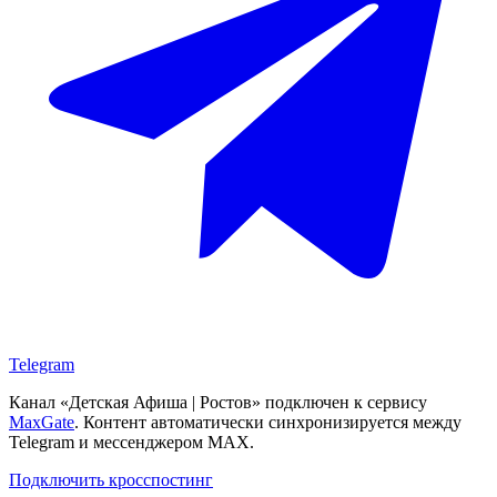
Telegram
Канал «
Детская Афиша | Ростов
» подключен к сервису
MaxGate
. Контент автоматически синхронизируется между
Telegram и мессенджером MAX.
Подключить кросспостинг