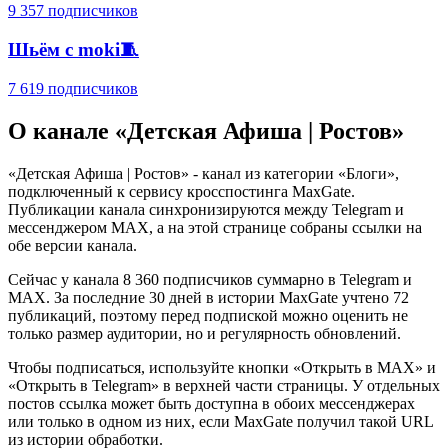
9 357 подписчиков
Шьём с moki🧵
7 619 подписчиков
О канале «
Детская Афиша | Ростов
»
«
Детская Афиша | Ростов
» - канал из категории «
Блоги
»,
подключенный к сервису кросспостинга MaxGate.
Публикации канала синхронизируются между Telegram и
мессенджером MAX, а на этой странице собраны ссылки на
обе версии канала.
Сейчас у канала
8 360 подписчиков
суммарно в Telegram и
MAX. За последние
30
дней
в истории MaxGate учтено
72
публикаций, поэтому перед подпиской можно оценить не
только размер аудитории, но и регулярность обновлений.
Чтобы подписаться, используйте кнопки «Открыть в MAX» и
«Открыть в Telegram» в верхней части страницы. У отдельных
постов ссылка может быть доступна в обоих мессенджерах
или только в одном из них, если MaxGate получил такой URL
из истории обработки.