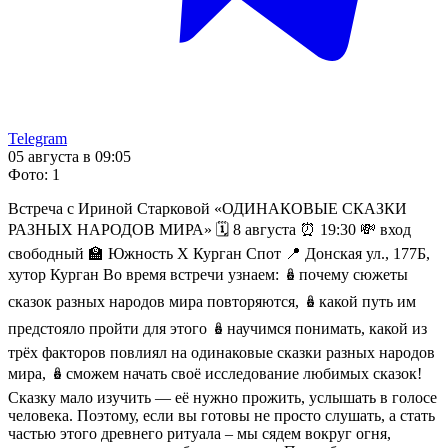
Telegram
05 августа в 09:05
Фото
:
1
Встреча с Ириной Старковой «ОДИНАКОВЫЕ СКАЗКИ
РАЗНЫХ НАРОДОВ МИРА» 🗓 8 августа ⏰ 19:30 💸 вход
свободный 🏫 Южность Х Курган Спот 📍 Донская ул., 177Б,
хутор Курган Во время встречи узнаем: 🪆почему сюжеты
сказок разных народов мира повторяются, 🪆какой путь им
предстояло пройти для этого 🪆научимся понимать, какой из
трёх факторов повлиял на одинаковые сказки разных народов
мира, 🪆сможем начать своё исследование любимых сказок!
Сказку мало изучить — её нужно прожить, услышать в голосе
человека. Поэтому, если вы готовы не просто слушать, а стать
частью этого древнего ритуала – мы сядем вокруг огня,