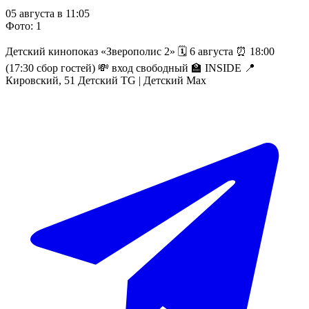
05 августа в 11:05
Фото
:
1
Детский кинопоказ «Зверополис 2» 🗓 6 августа ⏰ 18:00
(17:30 сбор гостей) 💸 вход свободный 🏫 INSIDE 📍
Кировский, 51 Детский TG | Детский Max