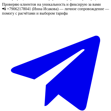
Проверяю клиентов на уникальность и фиксирую за вами
📲 +79062178041 (Инна Исакова) — личное сопровождение —
помогу с расчётами и выбором тарифа