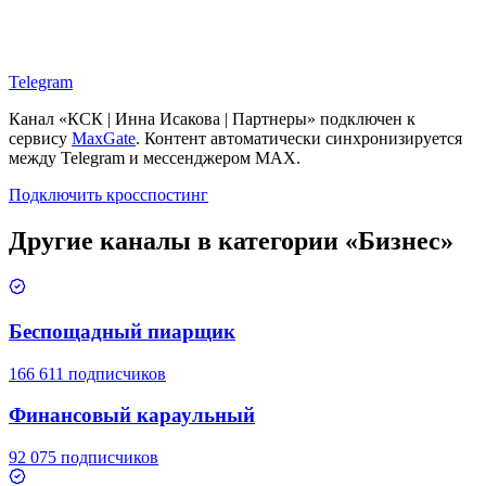
Telegram
Канал «
КСК | Инна Исакова | Партнеры
» подключен к
сервису
MaxGate
. Контент автоматически синхронизируется
между Telegram и мессенджером MAX.
Подключить кросспостинг
Другие каналы в категории «
Бизнес
»
Беспощадный пиарщик
166 611 подписчиков
Финансовый караульный
92 075 подписчиков