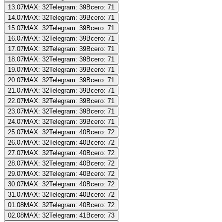
13.07
MAX:
32
Telegram:
39
Всего:
71
14.07
MAX:
32
Telegram:
39
Всего:
71
15.07
MAX:
32
Telegram:
39
Всего:
71
16.07
MAX:
32
Telegram:
39
Всего:
71
17.07
MAX:
32
Telegram:
39
Всего:
71
18.07
MAX:
32
Telegram:
39
Всего:
71
19.07
MAX:
32
Telegram:
39
Всего:
71
20.07
MAX:
32
Telegram:
39
Всего:
71
21.07
MAX:
32
Telegram:
39
Всего:
71
22.07
MAX:
32
Telegram:
39
Всего:
71
23.07
MAX:
32
Telegram:
39
Всего:
71
24.07
MAX:
32
Telegram:
39
Всего:
71
25.07
MAX:
32
Telegram:
40
Всего:
72
26.07
MAX:
32
Telegram:
40
Всего:
72
27.07
MAX:
32
Telegram:
40
Всего:
72
28.07
MAX:
32
Telegram:
40
Всего:
72
29.07
MAX:
32
Telegram:
40
Всего:
72
30.07
MAX:
32
Telegram:
40
Всего:
72
31.07
MAX:
32
Telegram:
40
Всего:
72
01.08
MAX:
32
Telegram:
40
Всего:
72
02.08
MAX:
32
Telegram:
41
Всего:
73