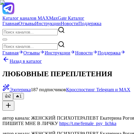
Каталог каналов MAX
MaxGate Каталог
Главная
Отзывы
Инструкции
Новости
Поддержка
Главная
Отзывы
Инструкции
Новости
Поддержка
Назад в каталог
ЛЮБОВНЫЕ ПЕРЕПЛЕТЕНИЯ
Эзотерика
187 подписчиков
Кросспостинг Telegram и MAX
👍
2
🔥
1
автор канала: ЖЕНСКИЙ ПСИХОТЕРАПЕВТ Екатерина Рогова ПОМ
ПИШИТЕ МНЕ В ЛИЧКУ
https://t.me/female_psy_lichka
автор канала: ЖЕНСКИЙ ПСИХОТЕРАПЕВТ Екатерина Рогова ПОМ