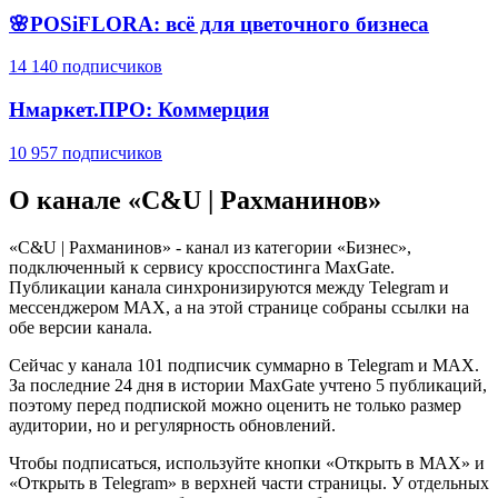
🌸POSiFLORA: всё для цветочного бизнеса
14 140 подписчиков
Нмаркет.ПРО: Коммерция
10 957 подписчиков
О канале «
C&U | Рахманинов
»
«
C&U | Рахманинов
» - канал из категории «
Бизнес
»,
подключенный к сервису кросспостинга MaxGate.
Публикации канала синхронизируются между Telegram и
мессенджером MAX, а на этой странице собраны ссылки на
обе версии канала.
Сейчас у канала
101 подписчик
суммарно в Telegram и MAX.
За последние
24
дня
в истории MaxGate учтено
5
публикаций,
поэтому перед подпиской можно оценить не только размер
аудитории, но и регулярность обновлений.
Чтобы подписаться, используйте кнопки «Открыть в MAX» и
«Открыть в Telegram» в верхней части страницы. У отдельных