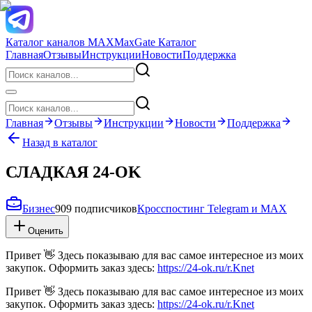
Каталог каналов MAX
MaxGate Каталог
Главная
Отзывы
Инструкции
Новости
Поддержка
Главная
Отзывы
Инструкции
Новости
Поддержка
Назад в каталог
СЛАДКАЯ 24-OK
Бизнес
909 подписчиков
Кросспостинг Telegram и MAX
Оценить
Привет 👋 Здесь показываю для вас самое интересное из моих
закупок. Оформить заказ здесь:
https://24-ok.ru/r.Knet
Привет 👋 Здесь показываю для вас самое интересное из моих
закупок. Оформить заказ здесь:
https://24-ok.ru/r.Knet