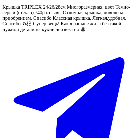
Крышка TRIPLEX 24/26/28см Многоразмерная, цвет Темно-
серый (стекло) 740р отзывы Отличная крышка, довольна
приобрением. Спасибо Классная крышка. Легкая,удобная.
Спасибо 🙏🏻 Супер вещь! Как я раньше жила без такой
нужной детали на кухне неизвестно 😀