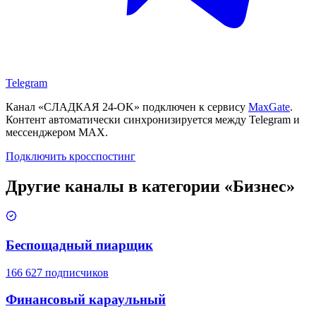
Telegram
Канал «
СЛАДКАЯ 24-OK
» подключен к сервису
MaxGate
.
Контент автоматически синхронизируется между Telegram и
мессенджером MAX.
Подключить кросспостинг
Другие каналы в категории «
Бизнес
»
Беспощадный пиарщик
166 627 подписчиков
Финансовый караульный