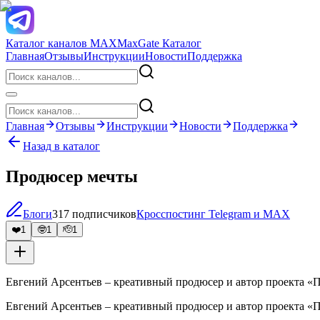
Каталог каналов MAX
MaxGate Каталог
Главная
Отзывы
Инструкции
Новости
Поддержка
Главная
Отзывы
Инструкции
Новости
Поддержка
Назад в каталог
Продюсер мечты
Блоги
317 подписчиков
Кросспостинг Telegram и MAX
❤️
1
🤓
1
🫡
1
Евгений Арсентьев – креативный продюсер и автор проекта «
Евгений Арсентьев – креативный продюсер и автор проекта «