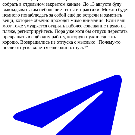
собрать в отдельном закрытом канале. До 13 августа буду
выкладывать там небольшие тесты и практики. Можно будет
немного понаблюдать за собой ещё до встречи и заметить
вещи, которые обычно проходят мимо внимания. Если ваш
мозг тоже умудряется открыть рабочее совещание прямо на
пляже, регистрируйтесь. Пора уже хотя бы отпуск перестать
превращать в ещё одну работу, которую нужно сделать
хорошо. Возвращались из отпуска с мыслью: "Почему-то
после отпуска хочется ещё один отпуск?"