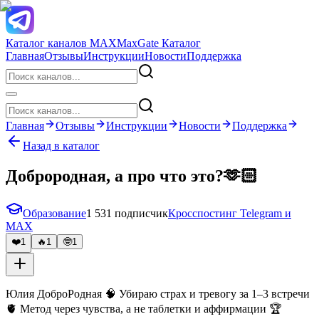
Каталог каналов MAX
MaxGate Каталог
Главная
Отзывы
Инструкции
Новости
Поддержка
Главная
Отзывы
Инструкции
Новости
Поддержка
Назад в каталог
Доброродная, а про что это?🫶🏻
Образование
1 531 подписчик
Кросспостинг Telegram и
MAX
❤️
1
🔥
1
🤓
1
Юлия ДоброРодная 🧠 Убираю страх и тревогу за 1–3 встречи
🫀 Метод через чувства, а не таблетки и аффирмации 🏆