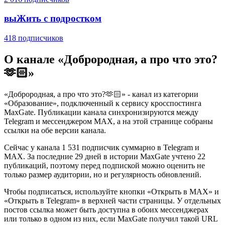
выЖить с подростком
418 подписчиков
О канале «
Доброродная, а про что это?
🫶🏻
»
«
Доброродная, а про что это?🫶🏻
» - канал из категории
«
Образование
», подключенный к сервису кросспостинга
MaxGate. Публикации канала синхронизируются между
Telegram и мессенджером MAX, а на этой странице собраны
ссылки на обе версии канала.
Сейчас у канала
1 531 подписчик
суммарно в Telegram и
MAX. За последние
29
дней
в истории MaxGate учтено
22
публикаций, поэтому перед подпиской можно оценить не
только размер аудитории, но и регулярность обновлений.
Чтобы подписаться, используйте кнопки «Открыть в MAX» и
«Открыть в Telegram» в верхней части страницы. У отдельных
постов ссылка может быть доступна в обоих мессенджерах
или только в одном из них, если MaxGate получил такой URL