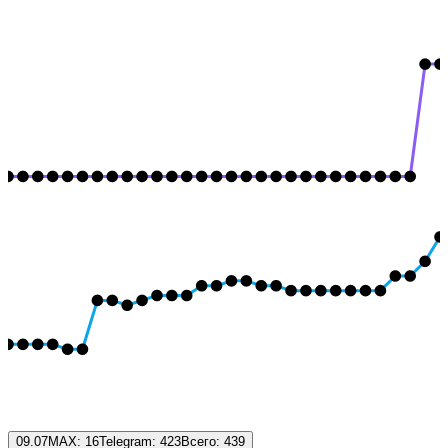
09.07
MAX:
16
Telegram:
423
Всего:
439