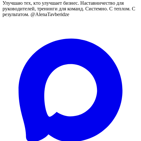
Улучшаю тех, кто улучшает бизнес. Наставничество для
руководителей, тренинги для команд. Системно. С теплом. С
результатом. @AlenaTavberidze