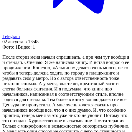
Telegram
02 августа в 13:48
Фото
:
1
Видео
:
1
После сториз меня начали спрашивать, а при чем тут вообще я
и стендап. Отвечаю. Я же написала книгу. И встал вопрос о ее
продвижении. Конечно, «Альпина» делает очень много, не то
чтобы я теперь должна ходить по городу в плаще-книге и
раздавать себя у метро. Но с автора ответственность тоже
никто не снимал. А у меня, знаете ли, креативный мозг и
слегка больная фантазия. И я подумала, что книга про
начальников, написанная в соответствующем стиле, вполне
годится для стендапа. Тем более в книгу вошло далеко не все.
Цензура не пропустила. А мне очень хочется сказать про
начальников вообще все, что я о них думаю. И, что особенно
приятно, теперь меня за это уже никто не уволит. Потому что
это стендап. Художественное высказывание. Почти терапия.
Только с микрофоном и возможностью опозориться публично.
У меня есть один способ не соскочить с чего-то страшного и