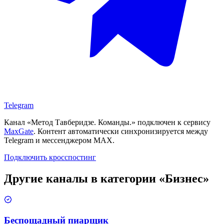
Telegram
Канал «
Метод Тавберидзе. Команды.
» подключен к сервису
MaxGate
. Контент автоматически синхронизируется между
Telegram и мессенджером MAX.
Подключить кросспостинг
Другие каналы в категории «
Бизнес
»
Беспощадный пиарщик