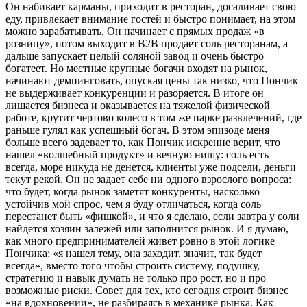
Он набивает карманы, приходит в ресторан, досаливает свою
еду, привлекает внимание гостей и быстро понимает, на этом
можно зарабатывать. Он начинает с прямых продаж «в
розницу», потом выходит в B2B продает соль ресторанам, а
дальше запускает целый соляной завод и очень быстро
богатеет. Но местные крупные богачи входят на рынок,
начинают демпинговать, опуская цены так низко, что Пончик
не выдерживает конкуренции и разоряется. В итоге он
лишается бизнеса и оказывается на тяжелой физической
работе, крутит чертово колесо в том же парке развлечений, где
раньше гулял как успешный богач. В этом эпизоде меня
больше всего задевает то, как Пончик искренне верит, что
нашел «волшебный продукт» и вечную нишу: соль есть
всегда, море никуда не денется, клиенты уже подсели, деньги
текут рекой. Он не задает себе ни одного взрослого вопроса:
что будет, когда рынок заметят конкуренты, насколько
устойчив мой спрос, чем я буду отличаться, когда соль
перестанет быть «фишкой», и что я сделаю, если завтра у соли
найдется хозяин залежей или заполнится рынок. И я думаю,
как много предпринимателей живет ровно в этой логике
Пончика: «я нашел тему, она заходит, значит, так будет
всегда», вместо того чтобы строить систему, подушку,
стратегию и навык думать не только про рост, но и про
возможные риски. Совет для тех, кто сегодня строит бизнес
«на вдохновении», не разбираясь в механике рынка. Как