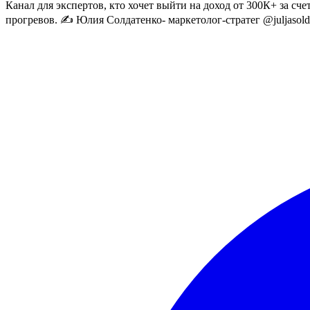
Канал для экспертов, кто хочет выйти на доход от 300К+ за с
прогревов. ✍️ Юлия Солдатенко- маркетолог-стратег @juljasold