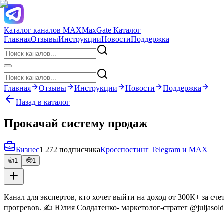
Каталог каналов MAX
MaxGate Каталог
Главная
Отзывы
Инструкции
Новости
Поддержка
Главная
Отзывы
Инструкции
Новости
Поддержка
Назад в каталог
Прокачай систему продаж
Бизнес
1 272 подписчика
Кросспостинг Telegram и MAX
👍
1
🤓
1
Канал для экспертов, кто хочет выйти на доход от 300К+ за с
прогревов. ✍️ Юлия Солдатенко- маркетолог-стратег @juljasold