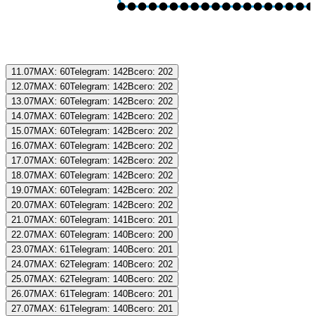
11.07
MAX:
60
Telegram:
142
Всего:
202
12.07
MAX:
60
Telegram:
142
Всего:
202
13.07
MAX:
60
Telegram:
142
Всего:
202
14.07
MAX:
60
Telegram:
142
Всего:
202
15.07
MAX:
60
Telegram:
142
Всего:
202
16.07
MAX:
60
Telegram:
142
Всего:
202
17.07
MAX:
60
Telegram:
142
Всего:
202
18.07
MAX:
60
Telegram:
142
Всего:
202
19.07
MAX:
60
Telegram:
142
Всего:
202
20.07
MAX:
60
Telegram:
142
Всего:
202
21.07
MAX:
60
Telegram:
141
Всего:
201
22.07
MAX:
60
Telegram:
140
Всего:
200
23.07
MAX:
61
Telegram:
140
Всего:
201
24.07
MAX:
62
Telegram:
140
Всего:
202
25.07
MAX:
62
Telegram:
140
Всего:
202
26.07
MAX:
61
Telegram:
140
Всего:
201
27.07
MAX:
61
Telegram:
140
Всего:
201