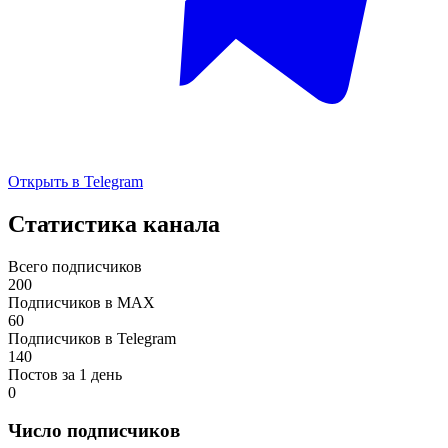
Открыть в Telegram
Статистика канала
Всего подписчиков
200
Подписчиков в MAX
60
Подписчиков в Telegram
140
Постов за 1 день
0
Число подписчиков