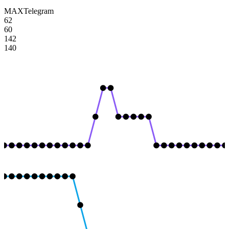
MAX
Telegram
62
60
142
140