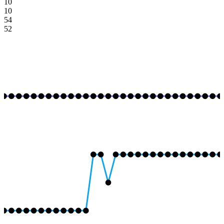
10
10
54
52