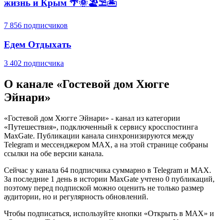
жизнь и Крым 🌴🌞🏖⛱🏝
7 856 подписчиков
Едем Отдыхать
3 402 подписчика
О канале «
Гостевой дом Хюгге
Эйнари
»
«
Гостевой дом Хюгге Эйнари
» - канал из категории
«
Путешествия
», подключенный к сервису кросспостинга
MaxGate. Публикации канала синхронизируются между
Telegram и мессенджером MAX, а на этой странице собраны
ссылки на обе версии канала.
Сейчас у канала
64 подписчика
суммарно в Telegram и MAX.
За последние
1
день
в истории MaxGate учтено
0
публикаций,
поэтому перед подпиской можно оценить не только размер
аудитории, но и регулярность обновлений.
Чтобы подписаться, используйте кнопки «Открыть в MAX» и