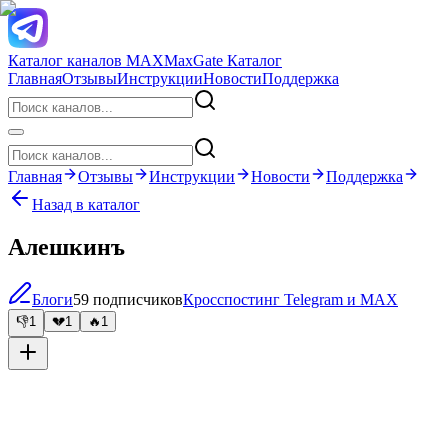
Каталог каналов MAX
MaxGate Каталог
Главная
Отзывы
Инструкции
Новости
Поддержка
Главная
Отзывы
Инструкции
Новости
Поддержка
Назад в каталог
Алешкинъ
Блоги
59 подписчиков
Кросспостинг Telegram и MAX
👎
1
💔
1
🔥
1