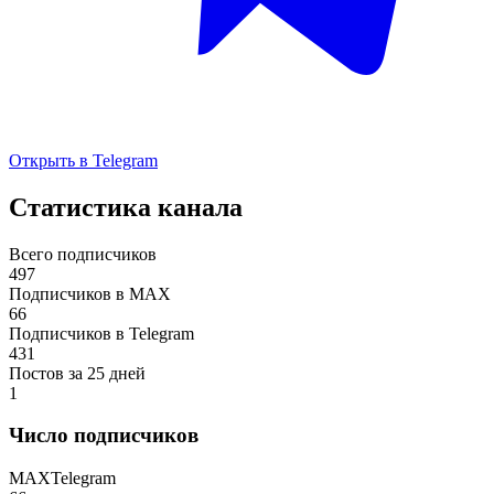
Открыть в Telegram
Статистика канала
Всего подписчиков
497
Подписчиков в MAX
66
Подписчиков в Telegram
431
Постов за 25 дней
1
Число подписчиков
MAX
Telegram