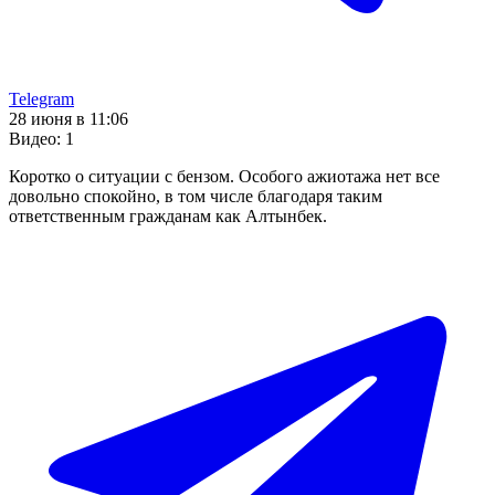
Telegram
28 июня в 11:06
Видео
:
1
Коротко о ситуации с бензом. Особого ажиотажа нет все
довольно спокойно, в том числе благодаря таким
ответственным гражданам как Алтынбек.