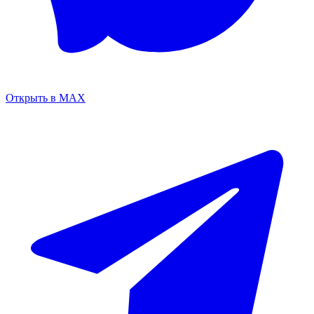
Открыть в MAX