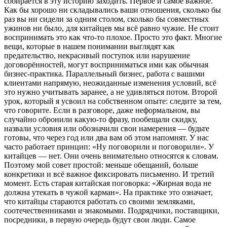
собирается в эту историю заходить. Первое и самое важное.
Как бы хорошо ни складывались ваши отношения, сколько бы
раз вы ни сидели за одним столом, сколько бы совместных
ужинов ни было, для китайцев мы всё равно чужие. Не стоит
воспринимать это как что-то плохое. Просто это факт. Многие
вещи, которые в нашем понимании выглядят как
предательство, некрасивый поступок или нарушение
договорённостей, могут восприниматься ими как обычная
бизнес-практика. Параллельный бизнес, работа с вашими
клиентами напрямую, неожиданные изменения условий, всё
это нужно учитывать заранее, а не удивляться потом. Второй
урок, который я усвоил на собственном опыте: следите за тем,
что говорите. Если в разговоре, даже неформальном, вы
случайно обронили какую-то фразу, пообещали скидку,
назвали условия или обозначили свои намерения — будьте
готовы, что через год или два вам об этом напомнят. У нас
часто работает принцип: «Ну поговорили и поговорили». У
китайцев — нет. Они очень внимательно относятся к словам.
Поэтому мой совет простой: меньше обещаний, больше
конкретики и всё важное фиксировать письменно. И третий
момент. Есть старая китайская поговорка: «Жирная вода не
должна утекать в чужой карман». На практике это означает,
что китайцы стараются работать со своими земляками,
соотечественниками и знакомыми. Подрядчики, поставщики,
посредники, в первую очередь будут свои люди. Самое