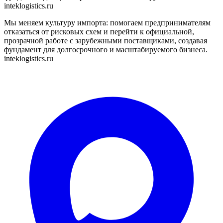
inteklogistics.ru
Мы меняем культуру импорта: помогаем предпринимателям
отказаться от рисковых схем и перейти к официальной,
прозрачной работе с зарубежными поставщиками, создавая
фундамент для долгосрочного и масштабируемого бизнеса.
inteklogistics.ru