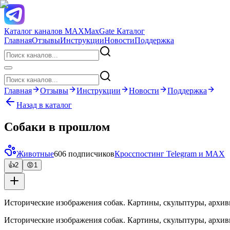
Каталог каналов MAX
MaxGate Каталог
Главная
Отзывы
Инструкции
Новости
Поддержка
Главная
Отзывы
Инструкции
Новости
Поддержка
Назад в каталог
Собаки в прошлом
Животные
606 подписчиков
Кросспостинг Telegram и MAX
👍
2
😡
1
Исторические изображения собак. Картины, скульптуры, архив
Исторические изображения собак. Картины, скульптуры, архив