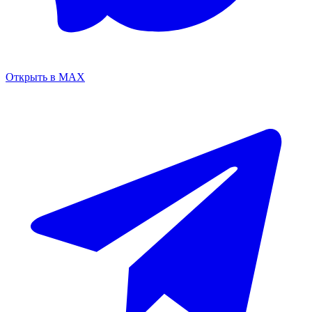
Открыть в MAX