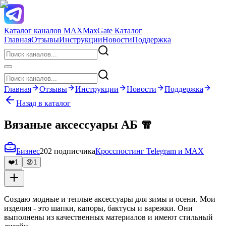
Каталог каналов MAX
MaxGate Каталог
Главная
Отзывы
Инструкции
Новости
Поддержка
Главная
Отзывы
Инструкции
Новости
Поддержка
Назад в каталог
Вязаные аксессуары АБ 🧣
Бизнес
202 подписчика
Кросспостинг Telegram и MAX
❤️
1
😡
1
Создаю модные и теплые аксессуары для зимы и осени. Мои
изделия - это шапки, капоры, бактусы и варежки. Они
выполнены из качественных материалов и имеют стильный