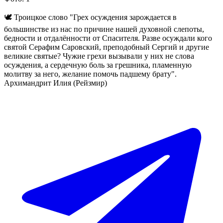
🕊️ Троицкое слово "Грех осуждения зарождается в
большинстве из нас по причине нашей духовной слепоты,
бедности и отдалённости от Спасителя. Разве осуждали кого
святой Серафим Саровский, преподобный Сергий и другие
великие святые? Чужие грехи вызывали у них не слова
осуждения, а сердечную боль за грешника, пламенную
молитву за него, желание помочь падшему брату".
Архимандрит Илия (Рейзмир)