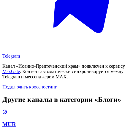
Telegram
Канал «
Иоанно-Предтеченский храм
» подключен к сервису
MaxGate
. Контент автоматически синхронизируется между
Telegram и мессенджером MAX.
Подключить кросспостинг
Другие каналы в категории «
Блоги
»
MUR