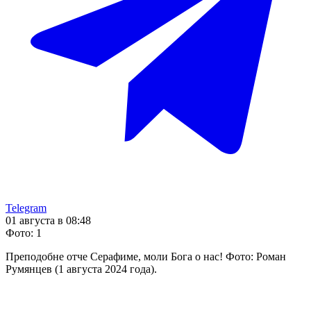
Telegram
01 августа в 08:48
Фото
:
1
Преподобне отче Серафиме, моли Бога о нас! Фото: Роман
Румянцев (1 августа 2024 года).