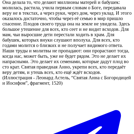
Она делала то, что делают миллионы матерей и бабушек:
молилась, растила, учила первым словам о Боге, передавала
веру не в текстах, а через руки, через дом, через уклад. И этого
оказалось достаточно, чтобы через её семью в мир пришло
спасение. Плодов своего труда она на земле не увидела. Здесь
большое утешение для всех, кто сеет и не видит всходов. Для
мам, чьи выросшие дети перестали ходить в храм. Для
бабушек, которых внуки слушают вполуха. Для всех, кто
годами молится о близких и не получает видимого ответа.
Наши труды и молитвы не пропадают: они прорастают тогда,
когда нас, может быть, уже не будет рядом. Это не делает их
напрасными. Это делает их семенами, которые дадут плод во
сто крат. Святая праведная Анно, укрепи всех, кто передаёт
веру детям, и утешь всех, кто ещё ждёт всходов.
(Иллюстрация - Леонард Астель, “Святая Анна с Богородицей
и Иосифом”, фрагмент, 1520)