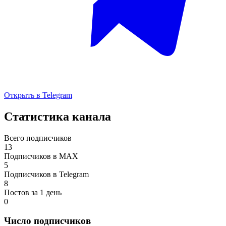
Открыть в Telegram
Статистика канала
Всего подписчиков
13
Подписчиков в MAX
5
Подписчиков в Telegram
8
Постов за 1 день
0
Число подписчиков