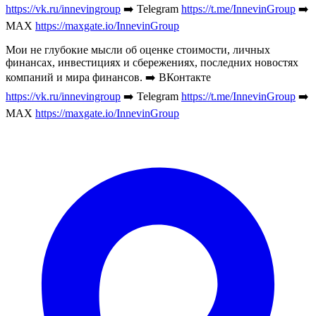
https://vk.ru/innevingroup
➡️ Telegram
https://t.me/InnevinGroup
➡️
MAX
https://maxgate.io/InnevinGroup
Мои не глубокие мысли об оценке стоимости, личных
финансах, инвестициях и сбережениях, последних новостях
компаний и мира финансов. ➡️ ВКонтакте
https://vk.ru/innevingroup
➡️ Telegram
https://t.me/InnevinGroup
➡️
MAX
https://maxgate.io/InnevinGroup