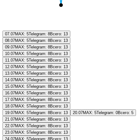
07.07
MAX:
5
Telegram:
8
Всего:
13
08.07
MAX:
5
Telegram:
8
Всего:
13
09.07
MAX:
5
Telegram:
8
Всего:
13
10.07
MAX:
5
Telegram:
8
Всего:
13
11.07
MAX:
5
Telegram:
8
Всего:
13
12.07
MAX:
5
Telegram:
8
Всего:
13
13.07
MAX:
5
Telegram:
8
Всего:
13
14.07
MAX:
5
Telegram:
8
Всего:
13
15.07
MAX:
5
Telegram:
8
Всего:
13
16.07
MAX:
5
Telegram:
8
Всего:
13
17.07
MAX:
5
Telegram:
8
Всего:
13
18.07
MAX:
5
Telegram:
8
Всего:
13
19.07
MAX:
5
Telegram:
8
Всего:
13
20.07
MAX:
5
Telegram:
0
Всего:
5
21.07
MAX:
5
Telegram:
8
Всего:
13
22.07
MAX:
5
Telegram:
8
Всего:
13
23.07
MAX:
5
Telegram:
8
Всего:
13
24.07
MAX:
5
Telegram:
8
Всего:
13