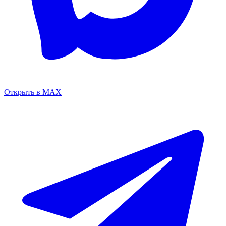
Открыть в MAX