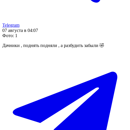
Telegram
07 августа в 04:07
Фото
:
1
Дачники , поднять подняли , а разбудить забыли 🤣