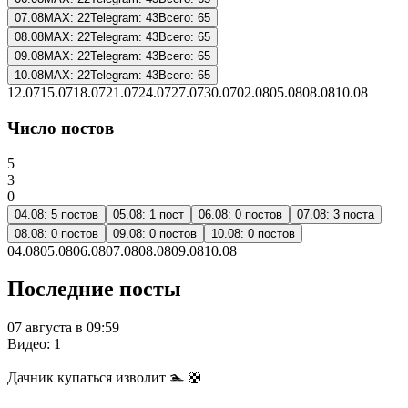
07.08
MAX:
22
Telegram:
43
Всего:
65
08.08
MAX:
22
Telegram:
43
Всего:
65
09.08
MAX:
22
Telegram:
43
Всего:
65
10.08
MAX:
22
Telegram:
43
Всего:
65
12.07
15.07
18.07
21.07
24.07
27.07
30.07
02.08
05.08
08.08
10.08
Число постов
5
3
0
04.08
:
5
постов
05.08
:
1
пост
06.08
:
0
постов
07.08
:
3
поста
08.08
:
0
постов
09.08
:
0
постов
10.08
:
0
постов
04.08
05.08
06.08
07.08
08.08
09.08
10.08
Последние посты
07 августа в 09:59
Видео
:
1
Дачник купаться изволит 🏊 🛟