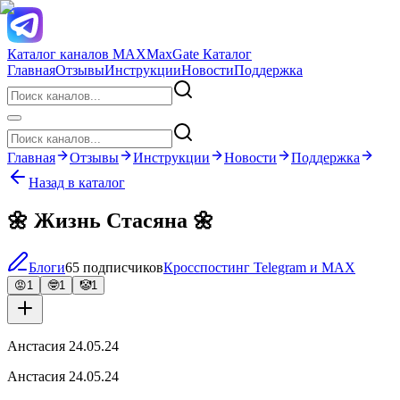
Каталог каналов MAX
MaxGate Каталог
Главная
Отзывы
Инструкции
Новости
Поддержка
Главная
Отзывы
Инструкции
Новости
Поддержка
Назад в каталог
🌼 Жизнь Стасяна 🌼
Блоги
65 подписчиков
Кросспостинг Telegram и MAX
😡
1
🤓
1
🤡
1
Анстасия 24.05.24
Анстасия 24.05.24