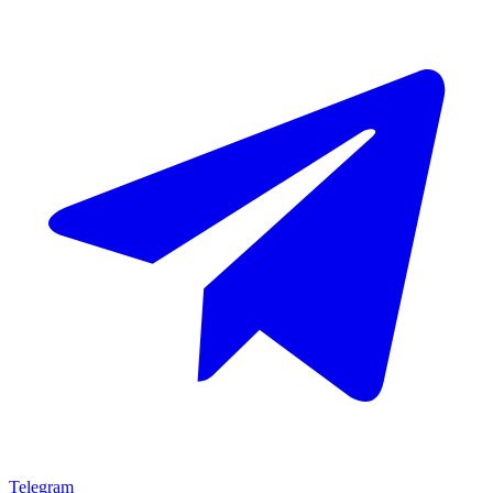
Telegram