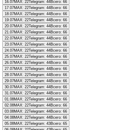
16.07
MAX:
22
Telegram:
44
Всего:
66
17.07
MAX:
22
Telegram:
44
Всего:
66
18.07
MAX:
22
Telegram:
44
Всего:
66
19.07
MAX:
22
Telegram:
44
Всего:
66
20.07
MAX:
22
Telegram:
44
Всего:
66
21.07
MAX:
22
Telegram:
44
Всего:
66
22.07
MAX:
22
Telegram:
44
Всего:
66
23.07
MAX:
22
Telegram:
44
Всего:
66
24.07
MAX:
22
Telegram:
44
Всего:
66
25.07
MAX:
22
Telegram:
44
Всего:
66
26.07
MAX:
22
Telegram:
44
Всего:
66
27.07
MAX:
22
Telegram:
44
Всего:
66
28.07
MAX:
22
Telegram:
44
Всего:
66
29.07
MAX:
22
Telegram:
44
Всего:
66
30.07
MAX:
22
Telegram:
44
Всего:
66
31.07
MAX:
22
Telegram:
44
Всего:
66
01.08
MAX:
22
Telegram:
44
Всего:
66
02.08
MAX:
22
Telegram:
44
Всего:
66
03.08
MAX:
22
Telegram:
44
Всего:
66
04.08
MAX:
22
Telegram:
44
Всего:
66
05.08
MAX:
22
Telegram:
43
Всего:
65
06.08
MAX:
22
Telegram:
43
Всего:
65