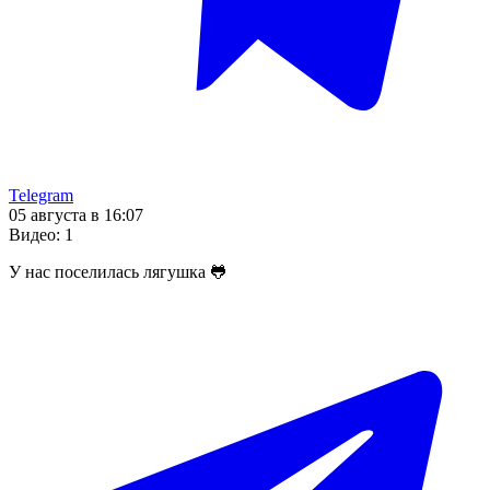
Telegram
05 августа в 16:07
Видео
:
1
У нас поселилась лягушка 🐸