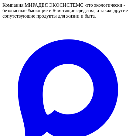
Компания МИРАДЕЯ ЭКОСИСТЕМС -это экологически -
безопасные #моющие и #чистящие средства, а также другие
сопутствующие продукты для жизни и быта.