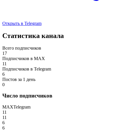
Открыть в Telegram
Статистика канала
Всего подписчиков
17
Подписчиков в MAX
11
Подписчиков в Telegram
6
Постов за 1 день
0
Число подписчиков
MAX
Telegram
11
11
6
6