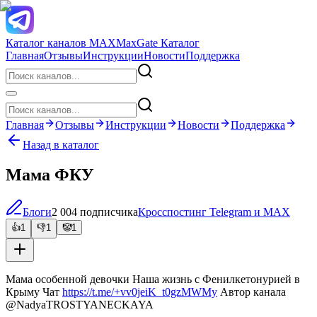
Каталог каналов MAX
MaxGate Каталог
Главная
Отзывы
Инструкции
Новости
Поддержка
Главная
Отзывы
Инструкции
Новости
Поддержка
Назад в каталог
Мама ФКУ
Блоги
2 004 подписчика
Кросспостинг Telegram и MAX
👍
1
👎
1
🤡
1
Мама особенной девочки Наша жизнь с Фенилкетонурией в
Крыму Чат
https://t.me/+vv0jeiK_t0gzMWMy
Автор канала
@NadyaTROSTYANECKAYA