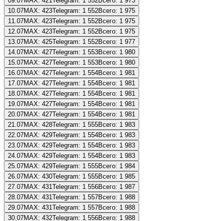
09.07
MAX:
421
Telegram:
1 552
Всего:
1 973
10.07
MAX:
423
Telegram:
1 552
Всего:
1 975
11.07
MAX:
423
Telegram:
1 552
Всего:
1 975
12.07
MAX:
423
Telegram:
1 552
Всего:
1 975
13.07
MAX:
425
Telegram:
1 552
Всего:
1 977
14.07
MAX:
427
Telegram:
1 553
Всего:
1 980
15.07
MAX:
427
Telegram:
1 553
Всего:
1 980
16.07
MAX:
427
Telegram:
1 554
Всего:
1 981
17.07
MAX:
427
Telegram:
1 554
Всего:
1 981
18.07
MAX:
427
Telegram:
1 554
Всего:
1 981
19.07
MAX:
427
Telegram:
1 554
Всего:
1 981
20.07
MAX:
427
Telegram:
1 554
Всего:
1 981
21.07
MAX:
428
Telegram:
1 555
Всего:
1 983
22.07
MAX:
429
Telegram:
1 554
Всего:
1 983
23.07
MAX:
429
Telegram:
1 554
Всего:
1 983
24.07
MAX:
429
Telegram:
1 554
Всего:
1 983
25.07
MAX:
429
Telegram:
1 555
Всего:
1 984
26.07
MAX:
430
Telegram:
1 555
Всего:
1 985
27.07
MAX:
431
Telegram:
1 556
Всего:
1 987
28.07
MAX:
431
Telegram:
1 557
Всего:
1 988
29.07
MAX:
431
Telegram:
1 557
Всего:
1 988
30.07
MAX:
432
Telegram:
1 556
Всего:
1 988