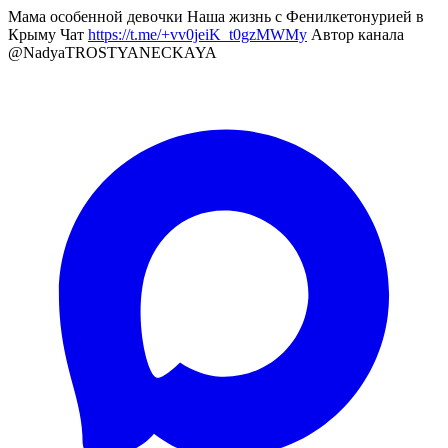
Мама особенной девочки Наша жизнь с Фенилкетонурией в
Крыму Чат
https://t.me/+vv0jeiK_t0gzMWMy
Автор канала
@NadyaTROSTYANECKAYA