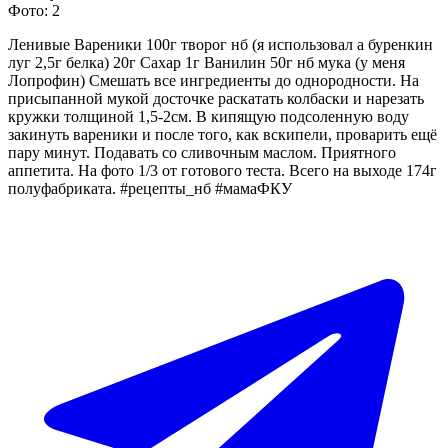
Фото
:
2
Ленивые Вареники 100г творог нб (я использовал а буренкин
луг 2,5г белка) 20г Сахар 1г Ванилин 50г нб мука (у меня
Лопрофин) Смешать все ингредиенты до однородности. На
присыпанной мукой досточке раскатать колбаски и нарезать
кружки толщиной 1,5-2см. В кипящую подсоленную воду
закинуть вареники и после того, как вскипели, проварить ещё
пару минут. Подавать со сливочным маслом. Приятного
аппетита. На фото 1/3 от готового теста. Всего на выходе 174г
полуфабриката. #рецепты_нб #мамаФКУ