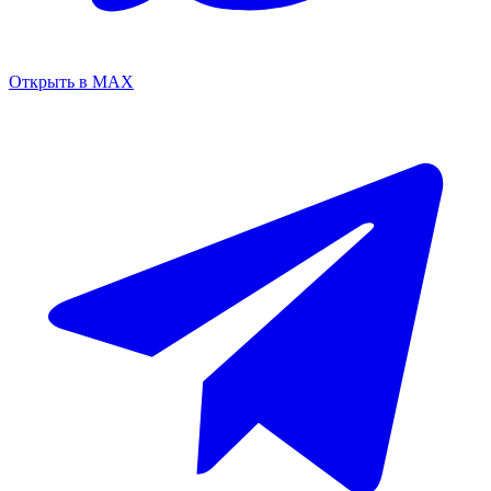
Открыть в MAX