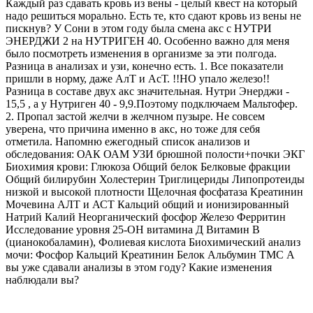
Каждый раз сдавать кровь из вены - целый квест на который
надо решиться морально. Есть те, кто сдают кровь из вены не
пискнув? У Сони в этом году была смена акс с НУТРИ
ЭНЕРДЖИ 2 на НУТРИГЕН 40. Особенно важно для меня
было посмотреть изменения в организме за эти полгода.
Разница в анализах и узи, конечно есть. 1. Все показатели
пришли в норму, даже АлТ и АсТ. !!НО упало железо!!
Разница в составе двух акс значительная. Нутри Энерджи -
15,5 , а у Нутриген 40 - 9,9.Поэтому подключаем Мальтофер.
2. Пропал застой желчи в желчном пузыре. Не совсем
уверена, что причина именно в акс, но тоже для себя
отметила. Напомню ежегодный список анализов и
обследования: ОАК ОАМ УЗИ брюшной полости+почки ЭКГ
Биохимия крови: Глюкоза Общий белок Белковые фракции
Общий билирубин Холестерин Триглицериды Липопротеиды
низкой и высокой плотности Щелочная фосфатаза Креатинин
Мочевина АЛТ и АСТ Кальций общий и ионизированный
Натрий Калий Неорганический фосфор Железо Ферритин
Исследование уровня 25-ОН витамина Д Витамин В
(цианокобаламин), Фолиевая кислота Биохимический анализ
мочи: Фосфор Кальций Креатинин Белок Альбумин ТМС А
вы уже сдавали анализы в этом году? Какие изменения
наблюдали вы?