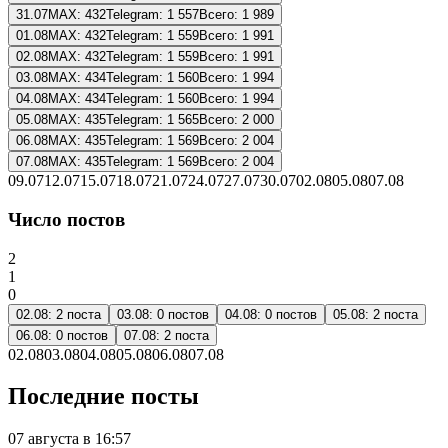
31.07
MAX:
432
Telegram:
1 557
Всего:
1 989
01.08
MAX:
432
Telegram:
1 559
Всего:
1 991
02.08
MAX:
432
Telegram:
1 559
Всего:
1 991
03.08
MAX:
434
Telegram:
1 560
Всего:
1 994
04.08
MAX:
434
Telegram:
1 560
Всего:
1 994
05.08
MAX:
435
Telegram:
1 565
Всего:
2 000
06.08
MAX:
435
Telegram:
1 569
Всего:
2 004
07.08
MAX:
435
Telegram:
1 569
Всего:
2 004
09.07
12.07
15.07
18.07
21.07
24.07
27.07
30.07
02.08
05.08
07.08
Число постов
2
1
0
02.08
:
2
поста
03.08
:
0
постов
04.08
:
0
постов
05.08
:
2
поста
06.08
:
0
постов
07.08
:
2
поста
02.08
03.08
04.08
05.08
06.08
07.08
Последние посты
07 августа в 16:57