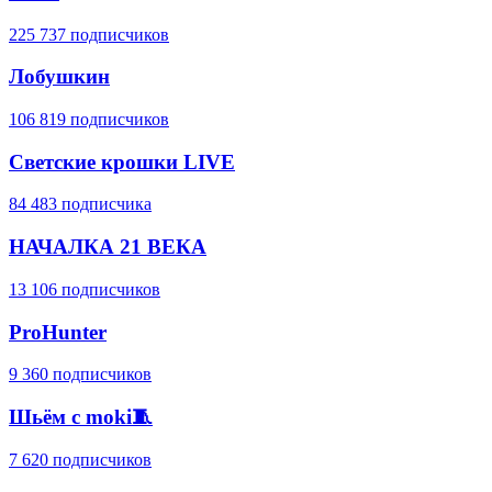
225 737 подписчиков
Лобушкин
106 819 подписчиков
Светские крошки LIVE
84 483 подписчика
НАЧАЛКА 21 ВЕКА
13 106 подписчиков
ProHunter
9 360 подписчиков
Шьём с moki🧵
7 620 подписчиков