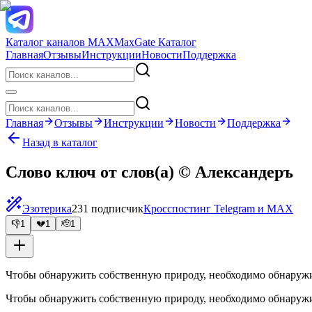
Каталог каналов MAX
MaxGate Каталог
Главная
Отзывы
Инструкции
Новости
Поддержка
Главная
Отзывы
Инструкции
Новости
Поддержка
Назад в каталог
Слово ключ от слов(а) © Александеръ
Эзотерика
231 подписчик
Кросспостинг Telegram и MAX
👎
1
💔
1
🫡
1
Чтобы обнаружить собственную природу, необходимо обнаружи
Чтобы обнаружить собственную природу, необходимо обнаружи