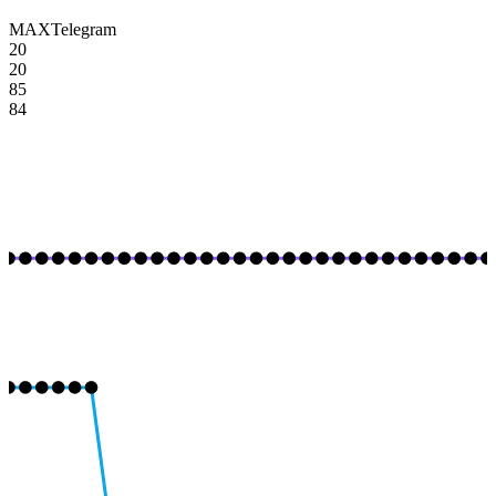
MAX
Telegram
20
20
85
84