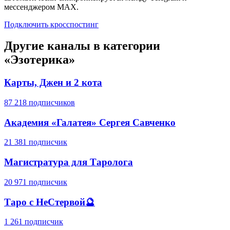
мессенджером MAX.
Подключить кросспостинг
Другие каналы в категории
«
Эзотерика
»
Карты, Джен и 2 кота
87 218 подписчиков
Академия «Галатея» Сергея Савченко
21 381 подписчик
Магистратура для Таролога
20 971 подписчик
Таро с НеСтервой🔮
1 261 подписчик