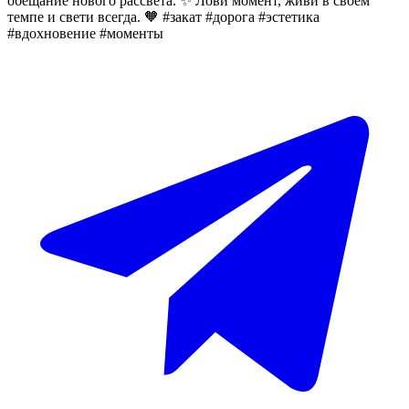
обещание нового рассвета. ✨ Лови момент, живи в своём
темпе и свети всегда. 🧡 #закат #дорога #эстетика
#вдохновение #моменты