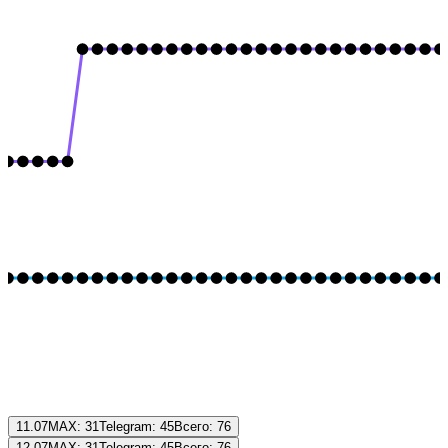
11.07
MAX:
31
Telegram:
45
Всего:
76
12.07
MAX:
31
Telegram:
45
Всего:
76