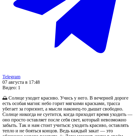
Telegram
07 августа в 17:48
Видео
:
1
🌅 Солнце уходит красиво. Учись у него. В вечерней дороге
есть особая магия: небо горит мягкими красками, трасса
убегает за горизонт, а мысли наконец-то дышат свободно.
Солнце никогда не суетится, когда приходит время уходить —
оно просто оставляет после себя свет, который невозможно
забыть. Так и нам стоит учиться: уходить красиво, оставлять
тепло и не бояться концов. Ведь каждый закат — это