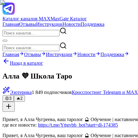
Каталог каналов MAX
MaxGate Каталог
Главная
Отзывы
Инструкции
Новости
Поддержка
Главная
Отзывы
Инструкции
Новости
Поддержка
Назад в каталог
Алла 💜 Школа Таро
Эзотерика
1 849 подписчиков
Кросспостинг Telegram и MAX
😡
3
🔥
2
Привет, я Алла Чугреева, ваш таролог 🔮 Обучение | наставниче
где все новости:
https://t.me/Yttgvbb_bot?start=dl-174385
Привет, я Алла Чугреева, ваш таролог 🔮 Обучение | наставниче