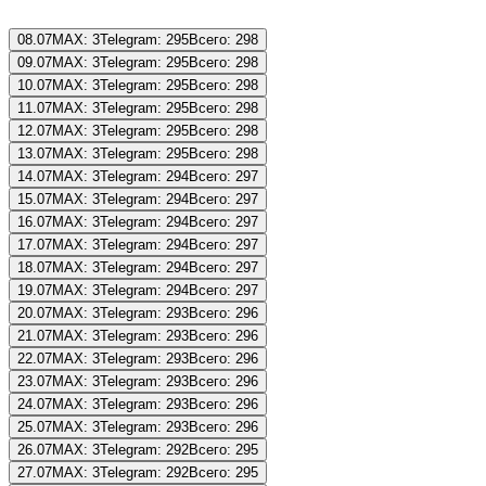
08.07
MAX:
3
Telegram:
295
Всего:
298
09.07
MAX:
3
Telegram:
295
Всего:
298
10.07
MAX:
3
Telegram:
295
Всего:
298
11.07
MAX:
3
Telegram:
295
Всего:
298
12.07
MAX:
3
Telegram:
295
Всего:
298
13.07
MAX:
3
Telegram:
295
Всего:
298
14.07
MAX:
3
Telegram:
294
Всего:
297
15.07
MAX:
3
Telegram:
294
Всего:
297
16.07
MAX:
3
Telegram:
294
Всего:
297
17.07
MAX:
3
Telegram:
294
Всего:
297
18.07
MAX:
3
Telegram:
294
Всего:
297
19.07
MAX:
3
Telegram:
294
Всего:
297
20.07
MAX:
3
Telegram:
293
Всего:
296
21.07
MAX:
3
Telegram:
293
Всего:
296
22.07
MAX:
3
Telegram:
293
Всего:
296
23.07
MAX:
3
Telegram:
293
Всего:
296
24.07
MAX:
3
Telegram:
293
Всего:
296
25.07
MAX:
3
Telegram:
293
Всего:
296
26.07
MAX:
3
Telegram:
292
Всего:
295
27.07
MAX:
3
Telegram:
292
Всего:
295