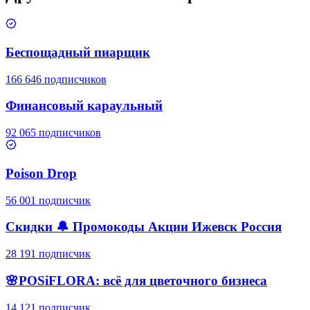
Беспощадный пиарщик
166 646 подписчиков
Финансовый караульный
92 065 подписчиков
Poison Drop
56 001 подписчик
Скидки 🔔 Промокоды Акции Ижевск Россия
28 191 подписчик
🌸POSiFLORA: всё для цветочного бизнеса
14 121 подписчик