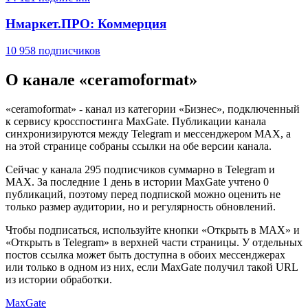
Нмаркет.ПРО: Коммерция
10 958 подписчиков
О канале «
ceramoformat
»
«
ceramoformat
» - канал из категории «
Бизнес
», подключенный
к сервису кросспостинга MaxGate. Публикации канала
синхронизируются между Telegram и мессенджером MAX, а
на этой странице собраны ссылки на обе версии канала.
Сейчас у канала
295 подписчиков
суммарно в Telegram и
MAX. За последние
1
день
в истории MaxGate учтено
0
публикаций, поэтому перед подпиской можно оценить не
только размер аудитории, но и регулярность обновлений.
Чтобы подписаться, используйте кнопки «Открыть в MAX» и
«Открыть в Telegram» в верхней части страницы. У отдельных
постов ссылка может быть доступна в обоих мессенджерах
или только в одном из них, если MaxGate получил такой URL
из истории обработки.
MaxGate