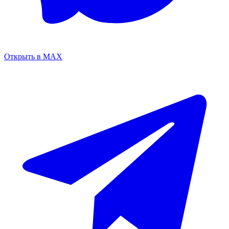
Открыть в MAX