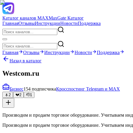
Каталог каналов MAX
MaxGate Каталог
Главная
Отзывы
Инструкции
Новости
Поддержка
Главная
Отзывы
Инструкции
Новости
Поддержка
Назад в каталог
Westcom.ru
Бизнес
154 подписчика
Кросспостинг Telegram и MAX
🌷
2
💔
2
🫡
1
Производим и продаем торговое оборудование. Учитываем инд
Производим и продаем торговое оборудование. Учитываем инд