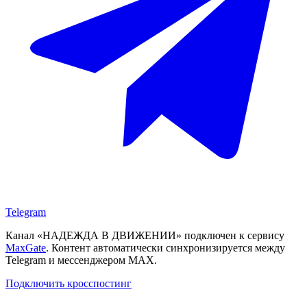
Telegram
Канал «
НАДЕЖДА В ДВИЖЕНИИ
» подключен к сервису
MaxGate
. Контент автоматически синхронизируется между
Telegram и мессенджером MAX.
Подключить кросспостинг