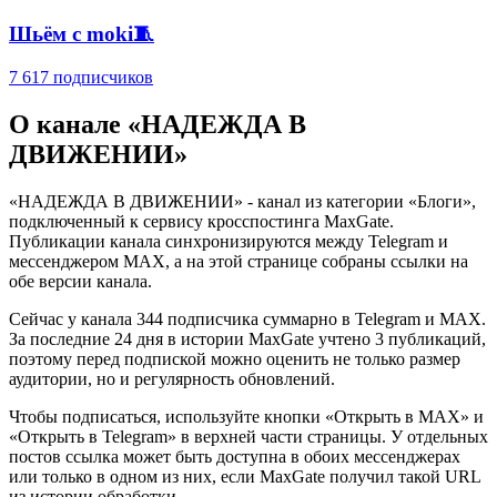
Шьём с moki🧵
7 617 подписчиков
О канале «
НАДЕЖДА В
ДВИЖЕНИИ
»
«
НАДЕЖДА В ДВИЖЕНИИ
» - канал из категории «
Блоги
»,
подключенный к сервису кросспостинга MaxGate.
Публикации канала синхронизируются между Telegram и
мессенджером MAX, а на этой странице собраны ссылки на
обе версии канала.
Сейчас у канала
344 подписчика
суммарно в Telegram и MAX.
За последние
24
дня
в истории MaxGate учтено
3
публикаций,
поэтому перед подпиской можно оценить не только размер
аудитории, но и регулярность обновлений.
Чтобы подписаться, используйте кнопки «Открыть в MAX» и
«Открыть в Telegram» в верхней части страницы. У отдельных
постов ссылка может быть доступна в обоих мессенджерах
или только в одном из них, если MaxGate получил такой URL
из истории обработки.