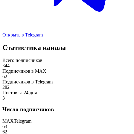
Открыть в Telegram
Статистика канала
Всего подписчиков
344
Подписчиков в MAX
62
Подписчиков в Telegram
282
Постов за 24 дня
3
Число подписчиков
MAX
Telegram
63
62