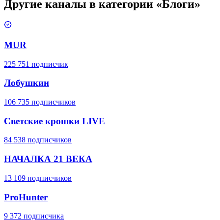
Другие каналы в категории «
Блоги
»
MUR
225 751 подписчик
Лобушкин
106 735 подписчиков
Светские крошки LIVE
84 538 подписчиков
НАЧАЛКА 21 ВЕКА
13 109 подписчиков
ProHunter
9 372 подписчика