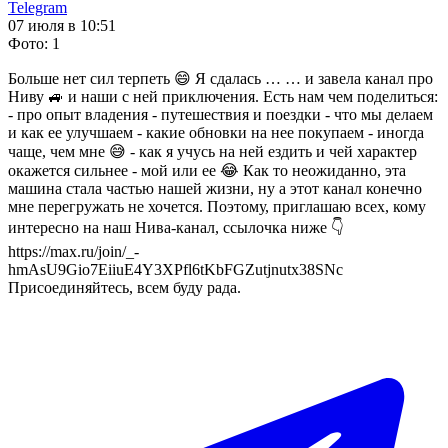
Telegram
07 июля в 10:51
Фото
:
1
Больше нет сил терпеть 😄 Я сдалась … … и завела канал про
Ниву 🚙 и наши с ней приключения. Есть нам чем поделиться:
- про опыт владения - путешествия и поездки - что мы делаем
и как ее улучшаем - какие обновки на нее покупаем - иногда
чаще, чем мне 😅 - как я учусь на ней ездить и чей характер
окажется сильнее - мой или ее 😂 Как то неожиданно, эта
машина стала частью нашей жизни, ну а этот канал конечно
мне перегружать не хочется. Поэтому, приглашаю всех, кому
интересно на наш Нива-канал, ссылочка ниже 👇
https://max.ru/join/_-
hmAsU9Gio7EiiuE4Y3XPfl6tKbFGZutjnutx38SNc
Присоединяйтесь, всем буду рада.