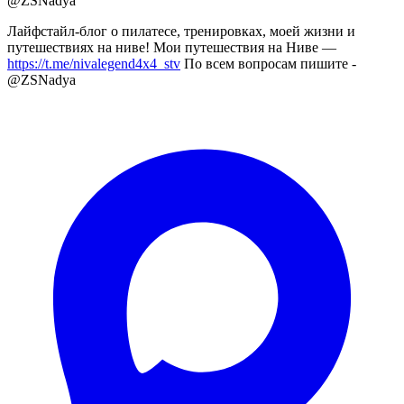
@ZSNadya
Лайфстайл-блог о пилатесе, тренировках, моей жизни и
путешествиях на ниве! Мои путешествия на Ниве —
https://t.me/nivalegend4x4_stv
По всем вопросам пишите -
@ZSNadya