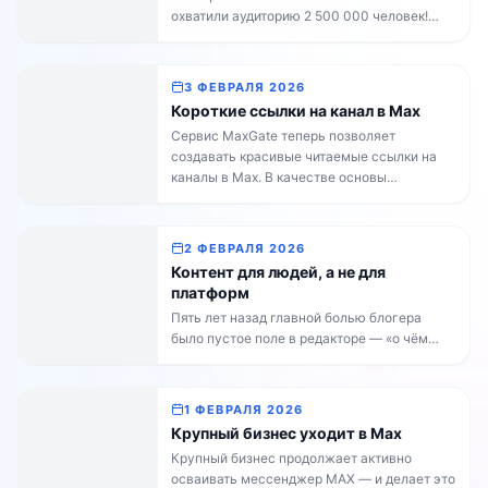
охватили аудиторию 2 500 000 человек!
MaxGate автоматизирует кросспостинг:
ваш контент из Telegram мгновенно
попадает в мессенджер MAX без ручного
3 ФЕВРАЛЯ 2026
копирования и форматирования. Это
Короткие ссылки на канал в Max
экономит время и расширяет охват.
Сервис MaxGate теперь позволяет
Результат первого месяца подтверждает
создавать красивые читаемые ссылки на
востребованность решения. Приглашаем
каналы в Max. В качестве основы
владельцев каналов присоединиться и
используется публичный ник (@usеrnаme)
начать перенос […]
вашего Telegram-канала. Каналы для
бизнеса в мессенджере Max формируются
2 ФЕВРАЛЯ 2026
с системным идентификатором вида
Контент для людей, а не для
id[ИНН]_biz — например,
платформ
max.ru/id01010664…. Такой формат не
Пять лет назад главной болью блогера
подходит для внешних коммуникаций:
было пустое поле в редакторе — «о чём
ссылка громоздкая, не отражает бренд и
написать?». Сегодня проблема другая: у
затрудняет продвижение канала. Теперь
тебя есть контент, он уже опубликован, он
для всех […]
работает — но живёт только в одном месте.
1 ФЕВРАЛЯ 2026
Представьте: вы выпускаете пост в
Крупный бизнес уходит в Max
Telegram. Он набирает просмотры, лайки,
Крупный бизнес продолжает активно
комментарии. Но за пределами этого
осваивать мессенджер МАХ — и делает это
мессенджера — тишина. Тот же самый […]