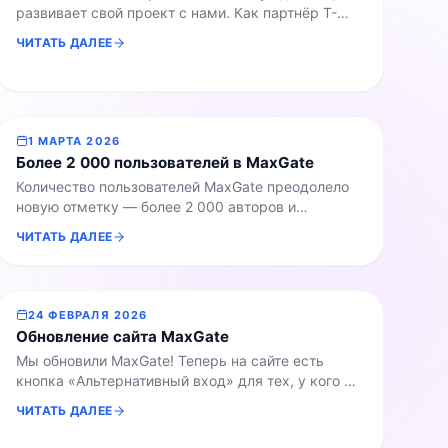
развивает свой проект с нами. Как партнёр Т-
Банка — экосистемы банковских продуктов для
ЧИТАТЬ ДАЛЕЕ
предпринимателей и компаний — MaxGate
помогает клиентам получить доступ к полезным
финансовым инструментам с дополнительной
поддержкой. Поможем зарегистрировать ИП или
ООО, открыть расчетный счет, подключить
1 МАРТА 2026
прием платежей и использовать другие
Более 2 000 пользователей в MaxGate
инструменты для решения бизнес-задач. Это […]
Количество пользователей MaxGate преодолело
новую отметку — более 2 000 авторов и
владельцев каналов доверяют нам
ЧИТАТЬ ДАЛЕЕ
автоматическую синхронизацию контента между
Telegram и мессенджером Max. Суммарный
охват подключенных каналов превысил 4 000
000 человек, и эта цифра растёт с каждым днём.
24 ФЕВРАЛЯ 2026
Более двух тысяч пользователей автоматически
Обновление сайта MaxGate
синхронизируют контент между двумя
Мы обновили MaxGate! Теперь на сайте есть
платформами, экономя время на ручной
кнопка «Альтернативный вход» для тех, у кого не
публикации […]
загружается стандартный виджет Telegram из-за
ЧИТАТЬ ДАЛЕЕ
ограничений провайдера или включенного VPN.
Если виджет не работает, вы можете быстро