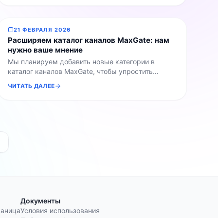
авторизоваться через нашего Telegram-бота. В
каталоге каналов теперь отображается число
подписчиков отдельно в Telegram и отдельно в
21 ФЕВРАЛЯ 2026
Max. Раньше показывалась только общая сумма,
Расширяем каталог каналов MaxGate: нам
[…]
нужно ваше мнение
Мы планируем добавить новые категории в
каталог каналов MaxGate, чтобы упростить
навигацию и помочь аудитории быстрее находить
ЧИТАТЬ ДАЛЕЕ
релевантный контент. Просим вас пройти
короткий опрос и указать: Ваши предложения
помогут нам сделать каталог удобнее для
авторов и подписчиков.
Документы
раница
Условия использования