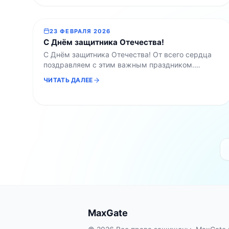
с самого старта. Важно: Переносится только
текстовая часть сообщений. Изображения, видео
и другие вложения не импортируются. Однако
23 ФЕВРАЛЯ 2026
это отличное решение для сохранения текстовой
С Днём защитника Отечества!
истории, новостей и […]
С Днём защитника Отечества! От всего сердца
поздравляем с этим важным праздником.
Выражаем глубокую благодарность всем, кто
ЧИТАТЬ ДАЛЕЕ
посвящает себя защите Родины, обеспечению
безопасности и сохранению мира. Ваша
стойкость, мужество и преданность делу
вызывают искреннее уважение. Желаем
крепкого здоровья, неиссякаемой силы духа и
благополучия. Пусть каждый день приносит
Па
уверенность в завтрашнем дне, а рядом всегда
за
будут […]
MaxGate