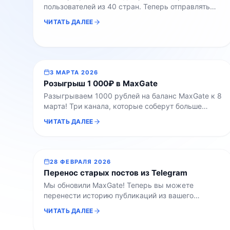
пользователей из 40 стран. Теперь отправлять
сообщения и совершать звонки могут жители
ЧИТАТЬ ДАЛЕЕ
государств Азии, Африки, Ближнего Востока и
Латинской Америки. Для регистрации достаточно
скачать приложение, выбрать страну и
подтвердить номер телефона кодом из SMS.
Поддерживаются SIM-карты операторов
3 МАРТА 2026
Вьетнама, Индонезии, ОАЭ, Таиланда,
Розыгрыш 1 000₽ в MaxGate
Туркменистана, Турции, Кубы, Ирака, Венесуэлы
Разыгрываем 1000 рублей на баланс MaxGate к 8
и других стран.Обратите […]
марта! Три канала, которые соберут больше
всего реакций с тюльпаном
в каталоге,
ЧИТАТЬ ДАЛЕЕ
разделят призовой фонд. Механика конкурса
связана с новым обновлением каталога каналов.
Теперь на странице любого проекта можно
оставить эмодзи-реакцию. Это удобный способ
28 ФЕВРАЛЯ 2026
поддержать автора и отметить интересный
Перенос старых постов из Telegram
контент. Чтобы участвовать, ваш канал должен
Мы обновили MaxGate! Теперь вы можете
быть […]
перенести историю публикаций из вашего
Telegram-канала в канал мессенджера Max. Это
ЧИТАТЬ ДАЛЕЕ
поможет сохранить архив материалов и сделать
контент в новой платформе максимально полным