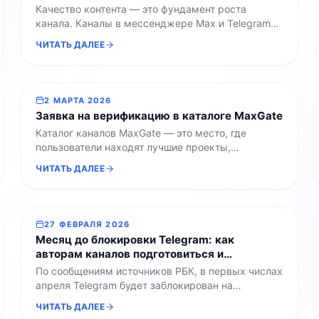
Качество контента — это фундамент роста
канала. Каналы в мессенджере Max и Telegram
почти ничем не отличаются с точки зрения
ЧИТАТЬ ДАЛЕЕ
потребления контента. Аудитория в обеих
платформах читает посты одинаково: сканирует
заголовки, листает ленту с мобильного и ценит
чистый текст. Поэтому стандарты качества
2 МАРТА 2026
должны быть едиными для обеих площадок —
Заявка на верификацию в каталоге MaxGate
независимо от того, публикуете вы вручную […]
Каталог каналов MaxGate — это место, где
пользователи находят лучшие проекты,
работающие одновременно в Telegram и
ЧИТАТЬ ДАЛЕЕ
мессенджере MAX. Чтобы помочь аудитории
ориентироваться в качественном контенте, мы
запускаем возможность подачи заявки на
верификацию канала в каталоге. Теперь вы
27 ФЕВРАЛЯ 2026
можете оставить заявку на получение
Месяц до блокировки Telegram: как
специальной отметки для вашего проекта. На что
авторам каналов подготовиться и
мы обращаем внимание при рассмотрении
сохранить аудиторию
По сообщениям источников РБК, в первых числах
заявки: […]
апреля Telegram будет заблокирован на
территории РФ. Для авторов каналов, блогеров и
ЧИТАТЬ ДАЛЕЕ
бизнеса это означает риск потери связи с