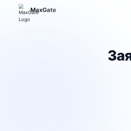
MaxGate
Зая