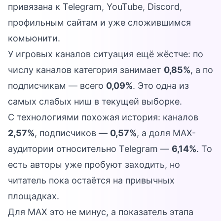
привязана к Telegram, YouTube, Discord,
профильным сайтам и уже сложившимся
комьюнити.
У игровых каналов ситуация ещё жёстче: по
числу каналов категория занимает
0,85%
, а по
подписчикам — всего
0,09%
. Это одна из
самых слабых ниш в текущей выборке.
С технологиями похожая история: каналов
2,57%
, подписчиков —
0,57%
, а доля MAX-
аудитории относительно Telegram —
6,14%
. То
есть авторы уже пробуют заходить, но
читатель пока остаётся на привычных
площадках.
Для MAX это не минус, а показатель этапа