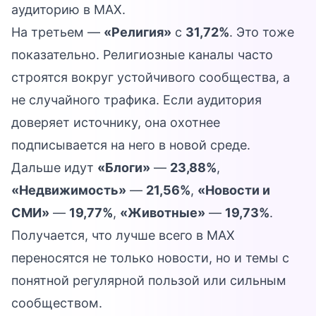
аудиторию в MAX.
На третьем —
«Религия»
с
31,72%
. Это тоже
показательно. Религиозные каналы часто
строятся вокруг устойчивого сообщества, а
не случайного трафика. Если аудитория
доверяет источнику, она охотнее
подписывается на него в новой среде.
Дальше идут
«Блоги»
—
23,88%
,
«Недвижимость»
—
21,56%
,
«Новости и
СМИ»
—
19,77%
,
«Животные»
—
19,73%
.
Получается, что лучше всего в MAX
переносятся не только новости, но и темы с
понятной регулярной пользой или сильным
сообществом.