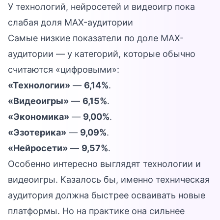
У технологий, нейросетей и видеоигр пока
слабая доля MAX-аудитории
Самые низкие показатели по доле MAX-
аудитории — у категорий, которые обычно
считаются «цифровыми»:
«Технологии»
—
6,14%
.
«Видеоигры»
—
6,15%
.
«Экономика»
—
9,00%
.
«Эзотерика»
—
9,09%
.
«Нейросети»
—
9,57%
.
Особенно интересно выглядят технологии и
видеоигры. Казалось бы, именно техническая
аудитория должна быстрее осваивать новые
платформы. Но на практике она сильнее